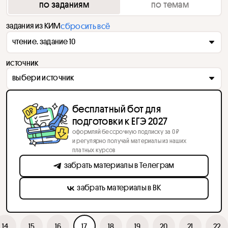
по заданиям
по темам
задания из КИМ
сбросить всё
чтение. задание 10
источник
выбери источник
бесплатный бот для
подготовки к ЕГЭ 2027
оформляй бессрочную подписку за 0 ₽
и регулярно получай материалы из наших
платных курсов
забрать материалы в Телеграм
забрать материалы в ВК
14
15
16
17
18
19
20
21
22