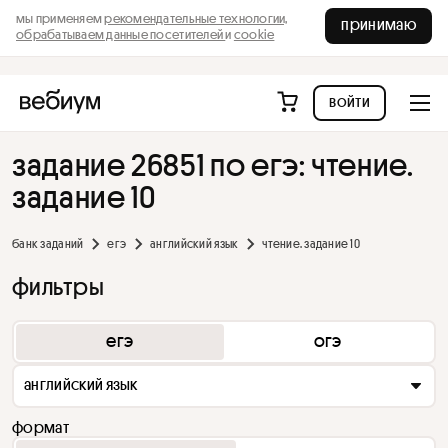
мы применяем
рекомендательные технологии,
принимаю
обрабатываем данные посетителей
и
cookie
войти
задание 26851 по егэ: чтение.
задание 10
банк заданий
егэ
английский язык
чтение. задание 10
фильтры
егэ
огэ
английский язык
формат