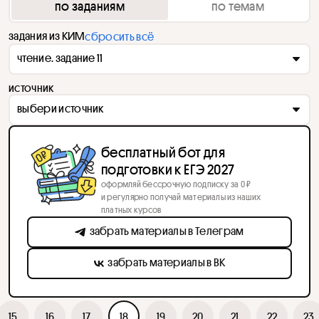
по заданиям
по темам
задания из КИМ
сбросить всё
чтение. задание 11
источник
выбери источник
бесплатный бот для
подготовки к ЕГЭ 2027
оформляй бессрочную подписку за 0 ₽
и регулярно получай материалы из наших
платных курсов
забрать материалы в Телеграм
забрать материалы в ВК
15
16
17
18
19
20
21
22
23