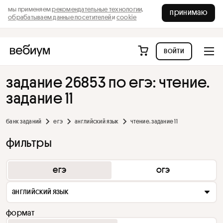
мы применяем
рекомендательные технологии,
принимаю
обрабатываем данные посетителей
и
cookie
войти
задание 26853 по егэ: чтение.
задание 11
банк заданий
егэ
английский язык
чтение. задание 11
фильтры
егэ
огэ
английский язык
формат