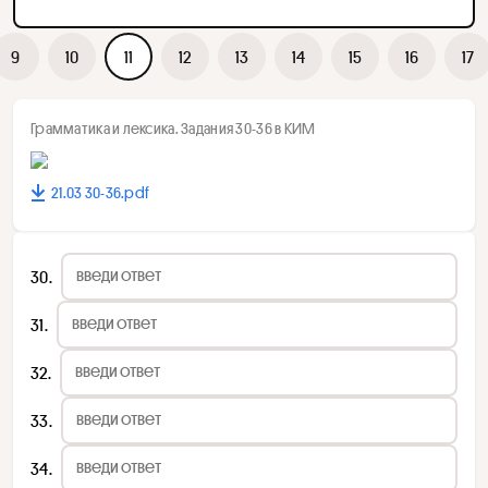
9
10
11
12
13
14
15
16
17
Грамматика и лексика. Задания 30-36 в КИМ
21.03 30-36.pdf
30
31
32
33
34