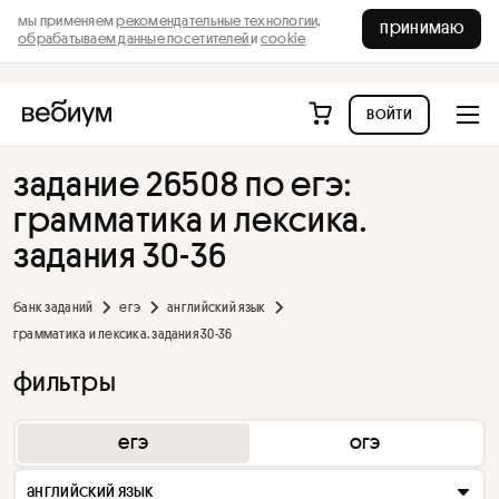
мы применяем
рекомендательные технологии,
принимаю
обрабатываем данные посетителей
и
cookie
войти
задание 26508 по егэ:
грамматика и лексика.
задания 30-36
банк заданий
егэ
английский язык
грамматика и лексика. задания 30-36
фильтры
егэ
огэ
английский язык