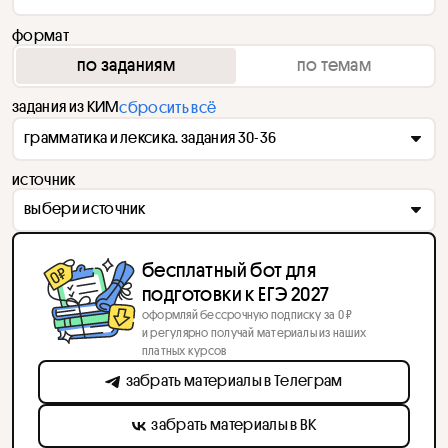
формат
по заданиям
по темам
задания из КИМ
сбросить всё
грамматика и лексика. задания 30-36
источник
выбери источник
бесплатный бот для
подготовки к ЕГЭ 2027
оформляй бессрочную подписку за 0 ₽
и регулярно получай материалы из наших
платных курсов
забрать материалы в Телеграм
забрать материалы в ВК