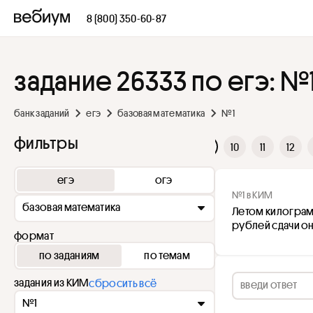
8 (800) 350-60-87
задание 26333 по егэ: №
банк заданий
егэ
базовая математика
№1
фильтры
2
3
4
5
6
7
8
9
10
11
12
егэ
огэ
№1 в КИМ
базовая математика
Летом килограмм 
рублей сдачи он
формат
по заданиям
по темам
задания из КИМ
сбросить всё
№1