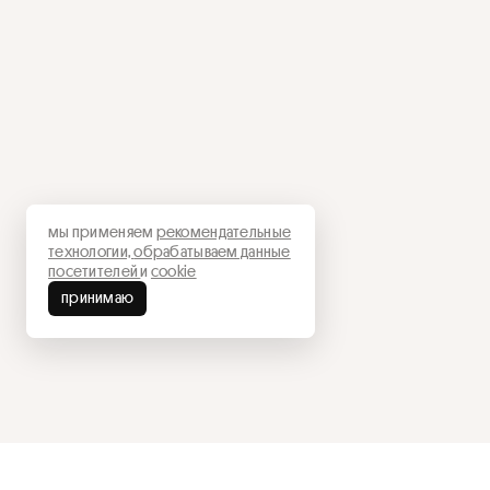
мы применяем
рекомендательные
технологии,
обрабатываем данные
посетителей
и
cookie
принимаю