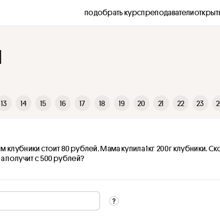
подобрать курс
преподаватели
открыт
1
13
14
15
16
17
18
19
20
21
22
23
2
клубники стоит 80 рублей. Мама купила 1кг  200 г клубники. Ск
а получит с 500 рублей?