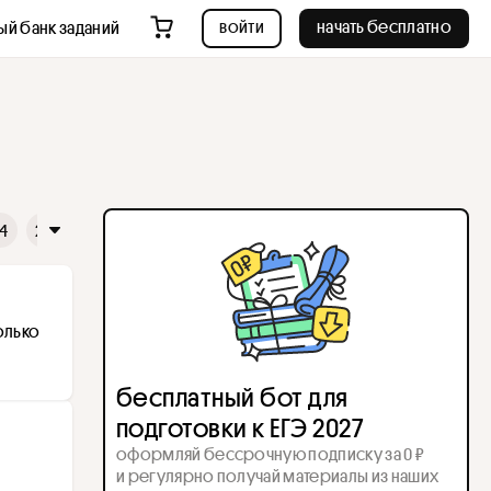
войти
начать бесплатно
ый банк заданий
4
25
26
27
28
29
30
31
32
33
34
3
олько 
бесплатный бот для
подготовки к ЕГЭ 2027
оформляй бессрочную подписку за 0 ₽
и регулярно получай материалы из наших