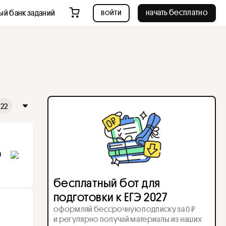
войти
начать бесплатно
ый банк заданий
22
23
24
25
26
27
28
29
30
31
32
3
 
бесплатный бот для
подготовки к ЕГЭ 2027
оформляй бессрочную подписку за 0 ₽
и регулярно получай материалы из наших