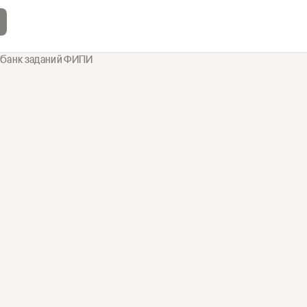
3
}
 банк заданий ФИПИ