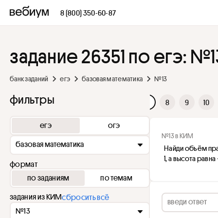
8 (800) 350-60-87
задание 26351 по егэ: №1
банк заданий
егэ
базовая математика
№13
фильтры
1
2
3
4
5
6
7
8
9
10
егэ
огэ
№13 в КИМ
базовая математика
Найди объём пра
1, а высота равна 
формат
по заданиям
по темам
задания из КИМ
сбросить всё
№13