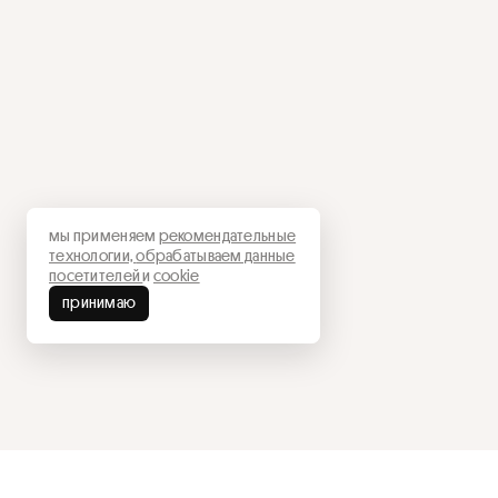
мы применяем
рекомендательные
технологии,
обрабатываем данные
посетителей
и
cookie
принимаю