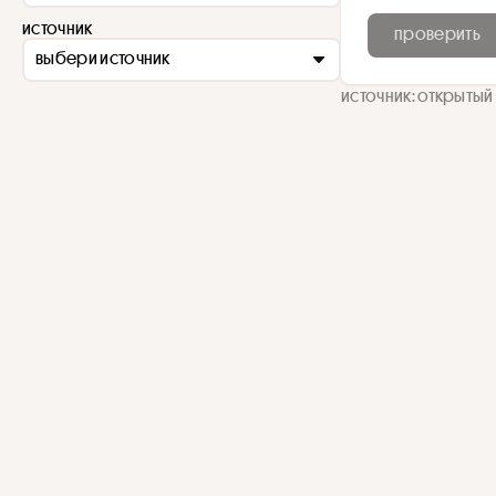
источник
проверить
выбери источник
источник: открытый