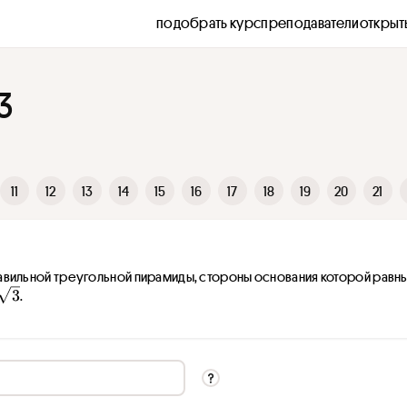
подобрать курс
преподаватели
открыт
3
11
12
13
14
15
16
17
18
19
20
21
вильной треугольной пирамиды, стороны основания которой равны
\
3
.
s
q
r
t
{