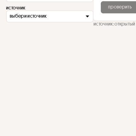
проверить
источник
выбери источник
источник: открытый