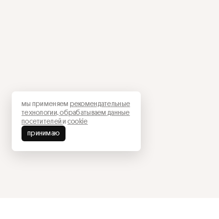
мы применяем
рекомендательные
технологии,
обрабатываем данные
посетителей
и
cookie
принимаю