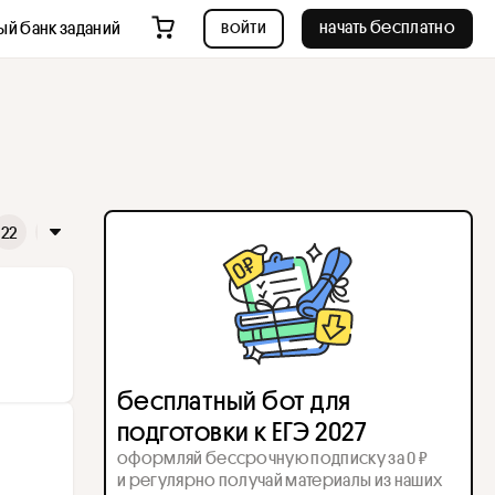
войти
начать бесплатно
ый банк заданий
22
23
24
25
26
27
28
29
30
31
32
3
бесплатный бот для
подготовки к ЕГЭ 2027
оформляй бессрочную подписку за 0 ₽
и регулярно получай материалы из наших