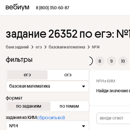
8 (800) 350-60-87
задание 26352 по егэ: №
банк заданий
егэ
базовая математика
№14
фильтры
1
2
3
4
5
6
7
8
9
10
егэ
огэ
№14 в КИМ
базовая математика
Найди значение
формат
по заданиям
по темам
задания из КИМ
сбросить всё
№14