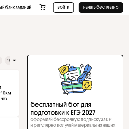
войти
начать бесплатно
ый банк заданий
16
17
18
19
20
21
22
23
24
25
26
 
40 км 
что 
бесплатный бот для
подготовки к ЕГЭ 2027
оформляй бессрочную подписку за 0 ₽
и регулярно получай материалы из наших