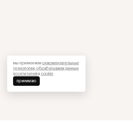
мы применяем
рекомендательные
технологии,
обрабатываем данные
посетителей
и
cookie
принимаю