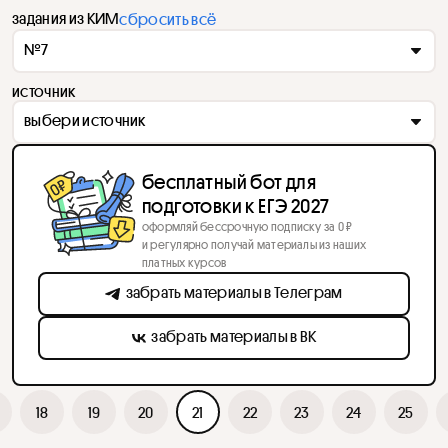
задания из КИМ
сбросить всё
№7
источник
выбери источник
бесплатный бот для
подготовки к ЕГЭ 2027
оформляй бессрочную подписку за 0 ₽
и регулярно получай материалы из наших
платных курсов
забрать материалы в Телеграм
забрать материалы в ВК
18
19
20
21
22
23
24
25