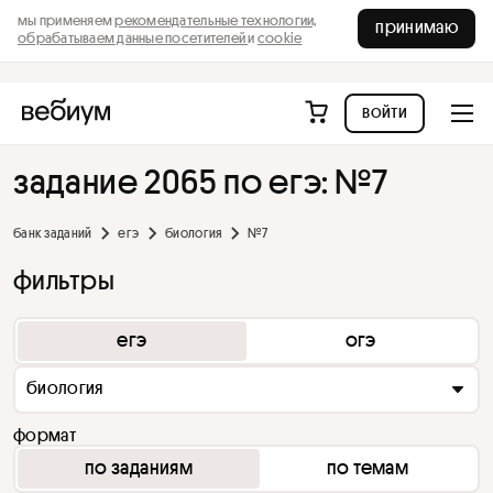
мы применяем
рекомендательные технологии,
принимаю
обрабатываем данные посетителей
и
cookie
войти
задание 2065 по егэ: №7
банк заданий
егэ
биология
№7
фильтры
егэ
огэ
биология
формат
по заданиям
по темам