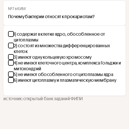
№7 в КИМ
Почему бактерии относят к прокариотам?
1) содержат в клетке ядро, обособленное от
цитоплазмы
2) состоят из множества дифференцированных
клеток
3) имеют одну кольцевую хромосому
4) не имеют клеточного центра, комплекса Гольджи и
митохондрий
5) не имеют обособленного от цитоплазмы ядра
6) имеют цитоплазму и плазматическую мембрану
источник: открытый банк заданий ФИПИ