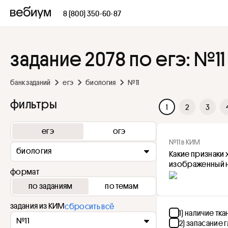
8 (800) 350-60-87
задание 2078 по егэ: №11
банк заданий
егэ
биология
№11
фильтры
1
2
3
егэ
огэ
№11 в КИМ
биология
Какие признаки 
изображенный н
формат
по заданиям
по темам
задания из КИМ
сбросить всё
1) наличие тк
№11
2) запасание 