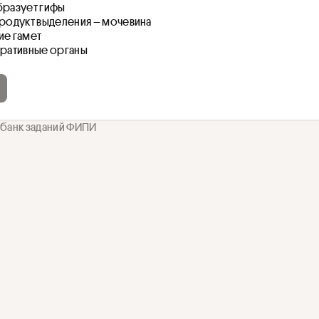
бразует гифы
продукт выделения – мочевина
ие гамет
еративные органы
 банк заданий ФИПИ