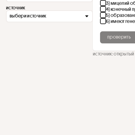
3) мицелий о
источник
4) конечный 
5) образован
выбери источник
6) имеют ген
проверить
источник: открытый