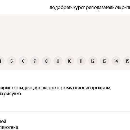
подобрать курс
преподаватели
открыт
4
5
6
7
8
9
10
11
12
13
14
15
характерны для царства, к которому относят организм, 
а рисунке.
аней
гликогена