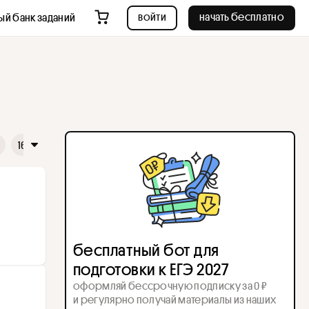
войти
начать бесплатно
ый банк заданий
16
17
18
19
20
21
22
23
24
25
26
бесплатный бот для
подготовки к ЕГЭ 2027
оформляй бессрочную подписку за 0 ₽
и регулярно получай материалы из наших