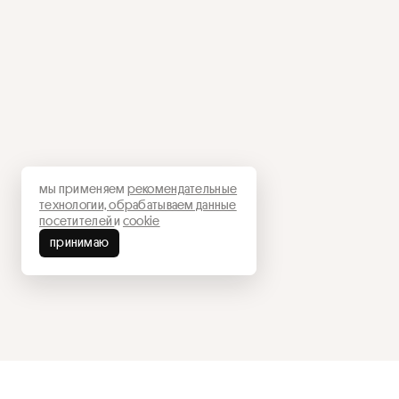
мы применяем
рекомендательные
технологии,
обрабатываем данные
посетителей
и
cookie
принимаю