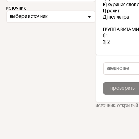
В) куриная слеп
источник
Г) рахит
выбери источник
Д) пеллагра
ГРУППА ВИТАМ
1) 1
2) 2
проверить
источник: открытый