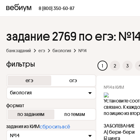
8 (800) 350-60-87
задание 2769 по егэ: №1
банк заданий
егэ
биология
№14
фильтры
1
2
3
егэ
огэ
№14 в КИМ
биология
Установите соот
формат
связано. К кажд
позицию из втор
по заданиям
по темам
ЗАБОЛЕВАНИЕ
задания из КИМ
сбросить всё
А) бери-бери
№14
Б) цинга