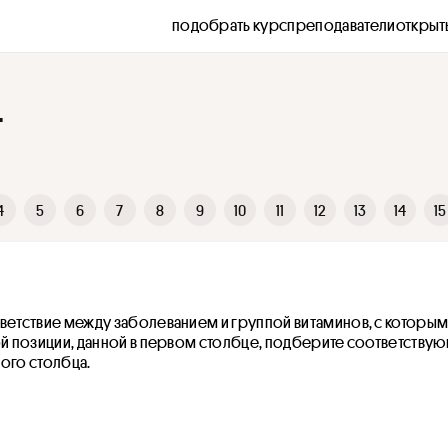
подобрать курс
преподаватели
открыт
4
4
5
6
7
8
9
10
11
12
13
14
15
ветствие между заболеванием и группой витаминов, с которым
ой позиции, данной в первом столбце, подберите соответствую
ого столбца.