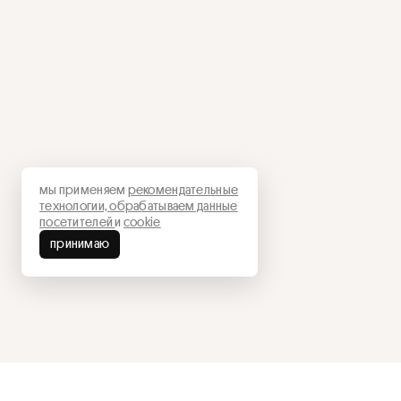
мы применяем
рекомендательные
технологии,
обрабатываем данные
посетителей
и
cookie
принимаю