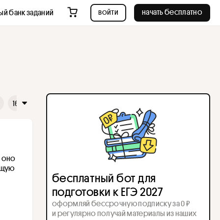
войти
начать бесплатно
ый банк заданий
16
17
18
19
20
21
22
23
24
25
26
 оно 
щую 
бесплатный бот для
подготовки к ЕГЭ 2027
оформляй бессрочную подписку за 0 ₽
и регулярно получай материалы из наших