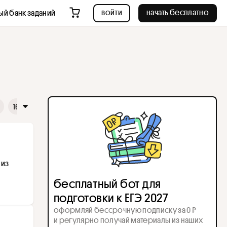
войти
начать бесплатно
ый банк заданий
16
17
18
19
20
21
22
23
24
25
26
из 
бесплатный бот для
подготовки к ЕГЭ 2027
оформляй бессрочную подписку за 0 ₽
и регулярно получай материалы из наших