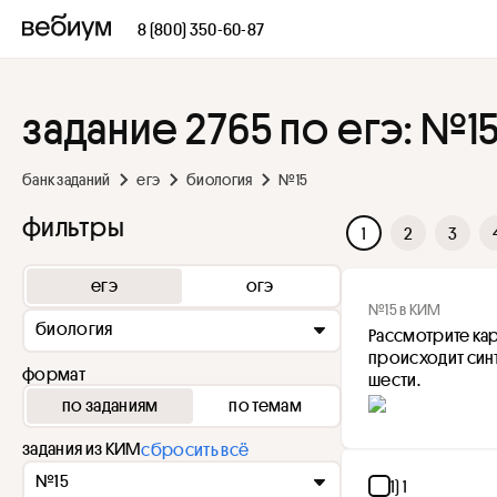
8 (800) 350-60-87
задание 2765 по егэ: №1
банк заданий
егэ
биология
№15
фильтры
1
2
3
егэ
огэ
№15 в КИМ
биология
Рассмотрите кар
происходит син
формат
шести.
по заданиям
по темам
задания из КИМ
сбросить всё
№15
1) 1