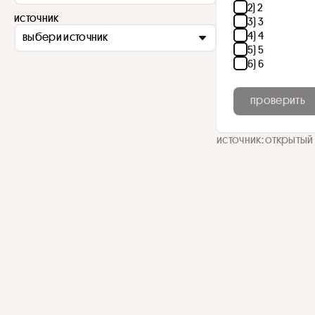
2) 2
источник
3) 3
4) 4
выбери источник
5) 5
6) 6
проверить
источник: открытый