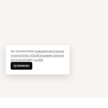
мы применяем
рекомендательные
технологии,
обрабатываем данные
посетителей
и
cookie
принимаю