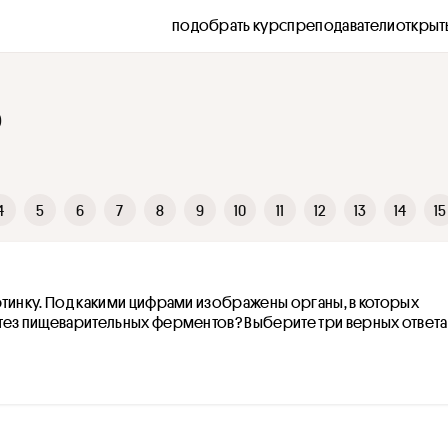
подобрать курс
преподаватели
открыт
5
4
5
6
7
8
9
10
11
12
13
14
15
тинку. Под какими цифрами изображены органы, в которых 
тез пищеварительных ферментов? Выберите три верных ответа 