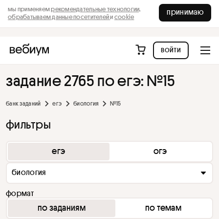
мы применяем
рекомендательные технологии,
принимаю
обрабатываем данные посетителей
и
cookie
войти
задание 2765 по егэ: №15
банк заданий
егэ
биология
№15
фильтры
егэ
огэ
биология
формат
по заданиям
по темам