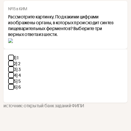
№15 в КИМ
Рассмотрите картинку. Под какими цифрами 
изображены органы, в которых происходит синтез 
пищеварительных ферментов? Выберите три 
верных ответа из шести.
1) 1
2) 2
3) 3
4) 4
5) 5
6) 6
источник: открытый банк заданий ФИПИ