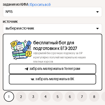
задания из КИМ
сбросить всё
№15
источник
выбери источник
бесплатный бот для
подготовки к ЕГЭ 2027
оформляй бессрочную подписку за 0 ₽
и регулярно получай материалы из наших
платных курсов
забрать материалы в Телеграм
забрать материалы в ВК
1
2
3
4
5
6
7
8