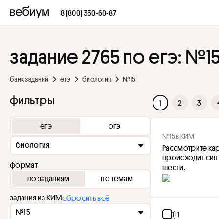
8 (800) 350-60-87
задание 2765 по егэ: №1
банк заданий
егэ
биология
№15
фильтры
1
2
3
егэ
огэ
№15 в КИМ
биология
Рассмотрите кар
происходит син
формат
шести.
по заданиям
по темам
задания из КИМ
сбросить всё
№15
1) 1