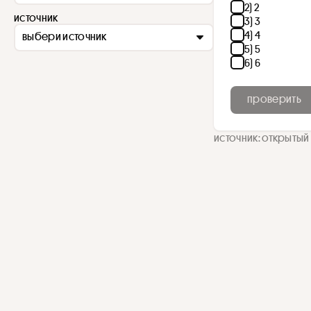
2) 2
источник
3) 3
4) 4
выбери источник
5) 5
6) 6
проверить
источник: открытый