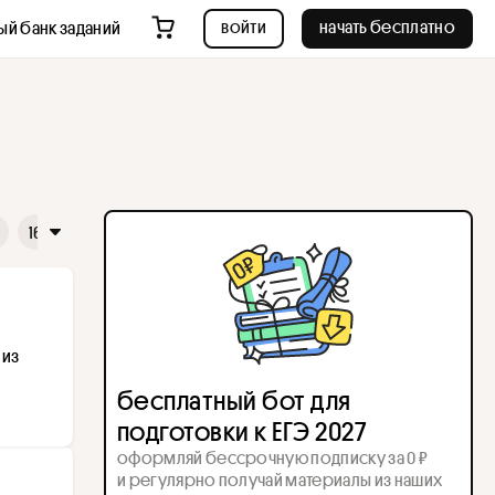
войти
начать бесплатно
ый банк заданий
16
17
18
19
20
21
22
23
24
25
26
из 
бесплатный бот для
подготовки к ЕГЭ 2027
оформляй бессрочную подписку за 0 ₽
и регулярно получай материалы из наших