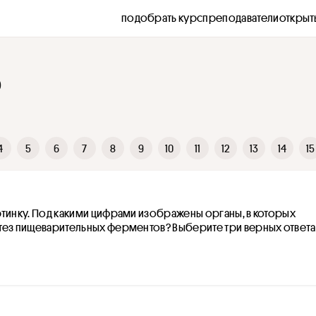
подобрать курс
преподаватели
открыт
5
4
5
6
7
8
9
10
11
12
13
14
15
тинку. Под какими цифрами изображены органы, в которых 
тез пищеварительных ферментов? Выберите три верных ответа 