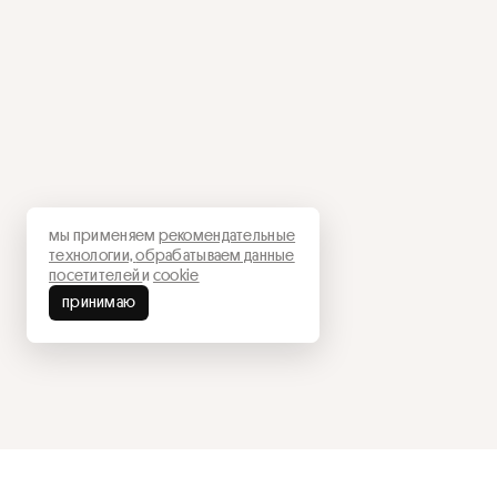
мы применяем
рекомендательные
технологии,
обрабатываем данные
посетителей
и
cookie
принимаю