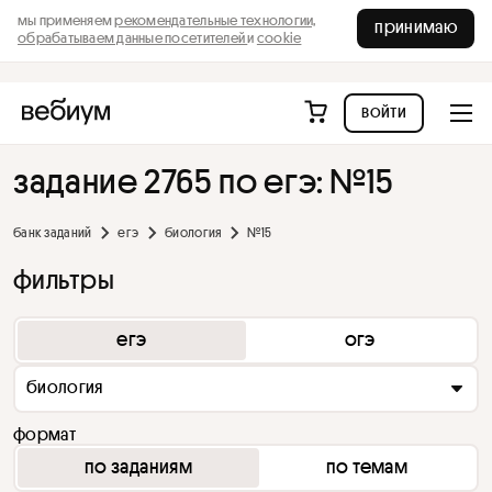
мы применяем
рекомендательные технологии,
принимаю
обрабатываем данные посетителей
и
cookie
войти
задание 2765 по егэ: №15
банк заданий
егэ
биология
№15
фильтры
егэ
огэ
биология
формат
по заданиям
по темам