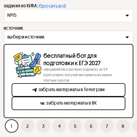
задания из КИМ
сбросить всё
№15
источник
выбери источник
бесплатный бот для
подготовки к ЕГЭ 2027
оформляй бессрочную подписку за 0 ₽
и регулярно получай материалы из наших
платных курсов
забрать материалы в Телеграм
забрать материалы в ВК
1
2
3
4
5
6
7
8