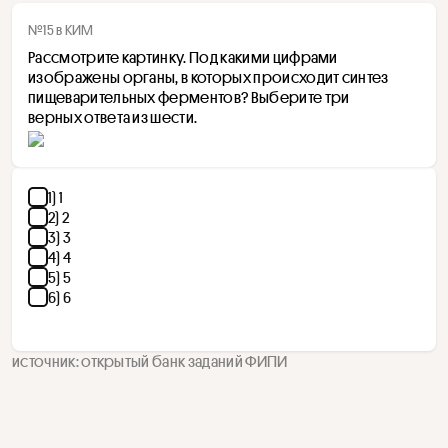
№15 в КИМ
Рассмотрите картинку. Под какими цифрами 
изображены органы, в которых происходит синтез 
пищеварительных ферментов? Выберите три 
верных ответа из шести.
1) 1
2) 2
3) 3
4) 4
5) 5
6) 6
источник: открытый банк заданий ФИПИ