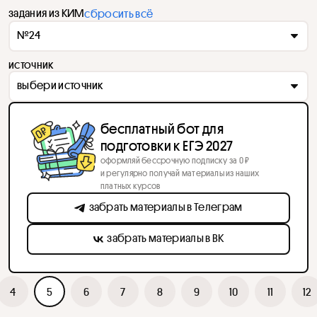
задания из КИМ
сбросить всё
№24
источник
выбери источник
бесплатный бот для
подготовки к ЕГЭ 2027
оформляй бессрочную подписку за 0 ₽
и регулярно получай материалы из наших
платных курсов
забрать материалы в Телеграм
забрать материалы в ВК
4
5
6
7
8
9
10
11
12