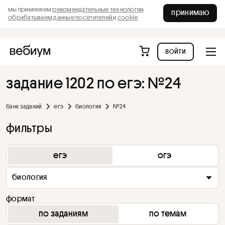
мы применяем
рекомендательные технологии,
принимаю
обрабатываем данные посетителей
и
cookie
войти
задание 1202 по егэ: №24
банк заданий
егэ
биология
№24
фильтры
егэ
огэ
биология
формат
по заданиям
по темам