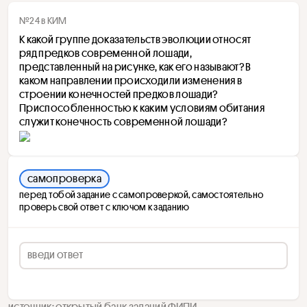
№24 в КИМ
К какой группе доказательств эволюции относят 
ряд предков современной лошади, 
представленный на рисунке, как его называют? В 
каком направлении происходили изменения в 
строении конечностей предков лошади? 
Приспособленностью к каким условиям обитания 
служит конечность современной лошади?
самопроверка
перед тобой задание с самопроверкой, самостоятельно
проверь свой ответ с ключом к заданию
источник: открытый банк заданий ФИПИ