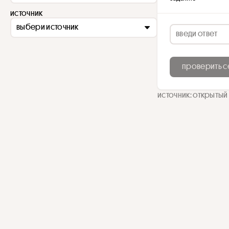
источник
выбери источник
проверить с
источник: открытый