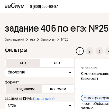
8 (800) 350-60-87
задание 406 по егэ: №25
банк заданий
егэ
биология
№25
фильтры
1
2
3
егэ
огэ
№25 в КИМ
биология
Каково значение
Вавилова?
формат
по заданиям
по темам
самопроверк
задания из КИМ
сбросить всё
перед тобой задан
№25
заданию