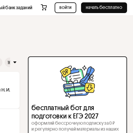
войти
начать бесплатно
ый банк заданий
16
17
18
19
20
21
22
23
24
25
26
. И. 
бесплатный бот для
подготовки к ЕГЭ 2027
оформляй бессрочную подписку за 0 ₽
и регулярно получай материалы из наших