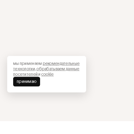
мы применяем
рекомендательные
технологии,
обрабатываем данные
посетителей
и
cookie
принимаю