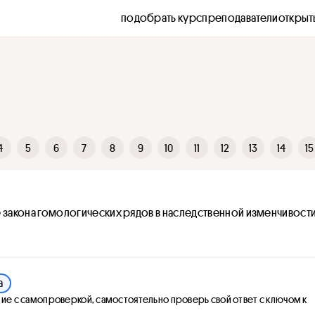
подобрать курс
преподаватели
открыт
4
5
6
7
8
9
10
11
12
13
14
15
 закона гомологических рядов в наследственной изменчивости Н
а
ие с самопроверкой, самостоятельно проверь свой ответ с ключом к