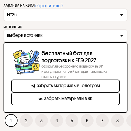
задания из КИМ
сбросить всё
№26
источник
выбери источник
бесплатный бот для
подготовки к ЕГЭ 2027
оформляй бессрочную подписку за 0 ₽
и регулярно получай материалы из наших
платных курсов
забрать материалы в Телеграм
забрать материалы в ВК
1
2
3
4
5
6
7
8