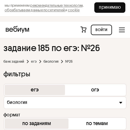
мы применяем
рекомендательные технологии,
принимаю
обрабатываем данные посетителей
и
cookie
войти
задание 185 по егэ: №26
банк заданий
егэ
биология
№26
фильтры
егэ
огэ
биология
формат
по заданиям
по темам