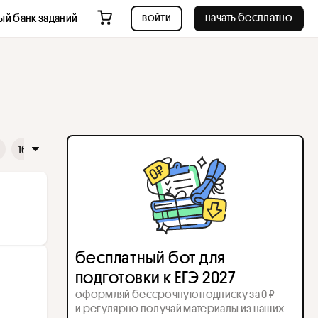
войти
начать бесплатно
ый банк заданий
16
17
18
19
20
21
22
23
24
25
26
бесплатный бот для
подготовки к ЕГЭ 2027
оформляй бессрочную подписку за 0 ₽
и регулярно получай материалы из наших