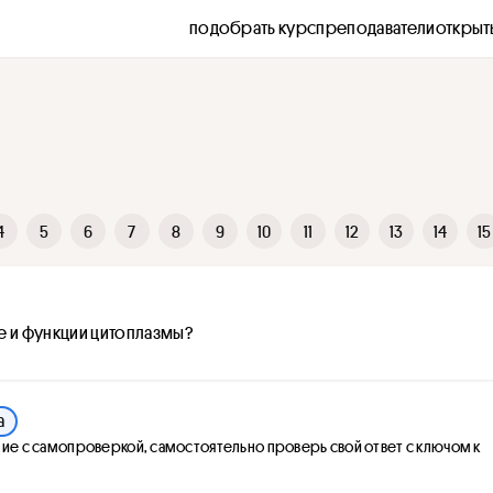
подобрать курс
преподаватели
открыт
4
5
6
7
8
9
10
11
12
13
14
15
е и функции цитоплазмы?
а
ие с самопроверкой, самостоятельно проверь свой ответ с ключом к