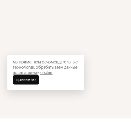
мы применяем
рекомендательные
технологии,
обрабатываем данные
посетителей
и
cookie
принимаю