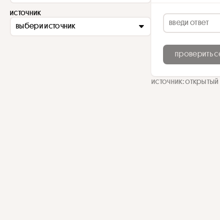
источник
выбери источник
проверить с
источник: открытый