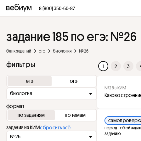
8 (800) 350-60-87
задание 185 по егэ: №26
банк заданий
егэ
биология
№26
фильтры
1
2
3
егэ
огэ
№26 в КИМ
биология
Каково строени
формат
по заданиям
по темам
самопроверк
задания из КИМ
сбросить всё
перед тобой задан
заданию
№26