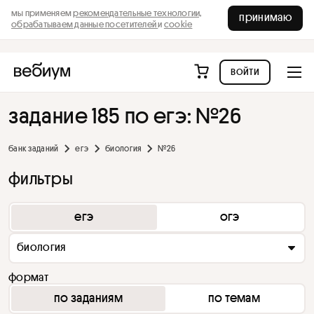
мы применяем
рекомендательные технологии,
принимаю
обрабатываем данные посетителей
и
cookie
войти
задание 185 по егэ: №26
банк заданий
егэ
биология
№26
фильтры
егэ
огэ
биология
формат
по заданиям
по темам