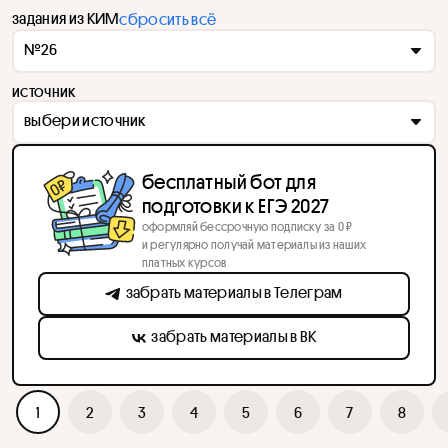
задания из КИМ
сбросить всё
№26
источник
выбери источник
бесплатный бот для
подготовки к ЕГЭ 2027
оформляй бессрочную подписку за 0 ₽
и регулярно получай материалы из наших
платных курсов
забрать материалы в Телеграм
забрать материалы в ВК
1
2
3
4
5
6
7
8