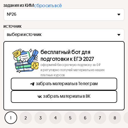
задания из КИМ
сбросить всё
№26
источник
выбери источник
бесплатный бот для
подготовки к ЕГЭ 2027
оформляй бессрочную подписку за 0 ₽
и регулярно получай материалы из наших
платных курсов
забрать материалы в Телеграм
забрать материалы в ВК
1
2
3
4
5
6
7
8