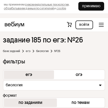
мы применяем
рекомендательные технологии,
принимаю
обрабатываем данные посетителей
и
cookie
войти
задание 185 по егэ: №26
банк заданий
егэ
биология
№26
фильтры
егэ
огэ
биология
формат
по заданиям
по темам