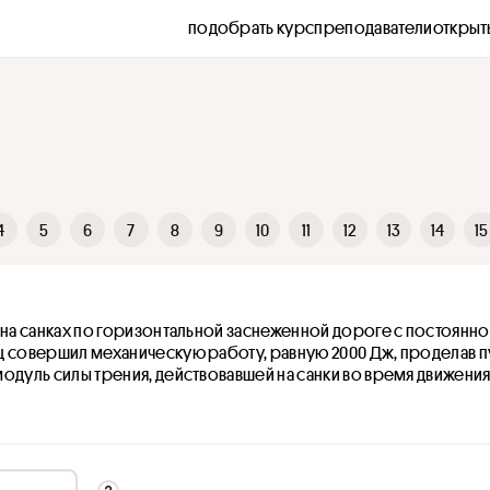
подобрать курс
преподаватели
открыт
4
5
6
7
8
9
10
11
12
13
14
15
 на санках по горизонтальной заснеженной дороге с постоянно
 совершил механическую работу, равную 2000 Дж, проделав пу
одуль силы трения, действовавшей на санки во время движения.