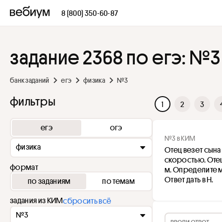
8 (800) 350-60-87
задание 2368 по егэ: №3
банк заданий
егэ
физика
№3
фильтры
1
2
3
егэ
огэ
№3 в КИМ
физика
Отец везет сына
скоростью. Отец
формат
м. Определите м
Ответ дать в Н.
по заданиям
по темам
задания из КИМ
сбросить всё
№3