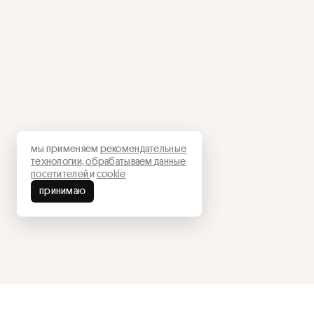
мы применяем
рекомендательные
технологии,
обрабатываем данные
посетителей
и
cookie
принимаю