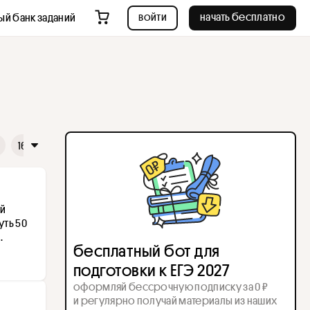
войти
начать бесплатно
ый банк заданий
16
17
18
19
20
21
22
23
24
25
26
й 
ть 50 
 
бесплатный бот для
подготовки к ЕГЭ 2027
оформляй бессрочную подписку за 0 ₽
и регулярно получай материалы из наших