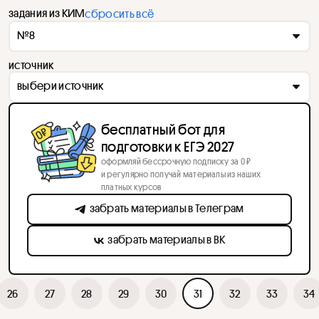
задания из КИМ
сбросить всё
№8
источник
выбери источник
бесплатный бот для
подготовки к ЕГЭ 2027
оформляй бессрочную подписку за 0 ₽
и регулярно получай материалы из наших
платных курсов
забрать материалы в Телеграм
забрать материалы в ВК
26
27
28
29
30
31
32
33
34