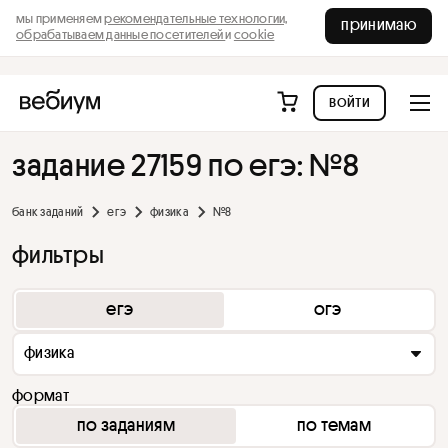
мы применяем
рекомендательные технологии,
принимаю
обрабатываем данные посетителей
и
cookie
войти
задание 27159 по егэ: №8
банк заданий
егэ
физика
№8
фильтры
егэ
огэ
физика
формат
по заданиям
по темам