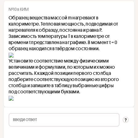
№10 в КИМ
Образец вещества массой m нагревают в 
калориметре. Тепловая мощность, подводимая от 
нагревателя к образцу, постоянна и равна Р. 
Зависимость температуры Т в калориметре от 
времени t представлена на графике. В момент t = 0 
образец находился в твёрдом состоянии.
Установите соответствие между физическими 
величинами и формулами, по которым их можно 
рассчитать. К каждой позиции первого столбца 
подберите соответствующую позицию из второго 
столбца и запишите в таблицу выбранные цифры 
под соответствующими буквами.