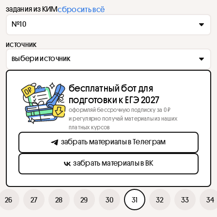
задания из КИМ
сбросить всё
№10
источник
выбери источник
бесплатный бот для
подготовки к ЕГЭ 2027
оформляй бессрочную подписку за 0 ₽
и регулярно получай материалы из наших
платных курсов
забрать материалы в Телеграм
забрать материалы в ВК
26
27
28
29
30
31
32
33
34