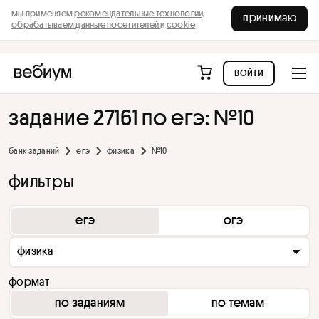
мы применяем
рекомендательные технологии,
принимаю
обрабатываем данные посетителей
и
cookie
войти
задание 27161 по егэ: №10
банк заданий
егэ
физика
№10
фильтры
егэ
огэ
физика
формат
по заданиям
по темам