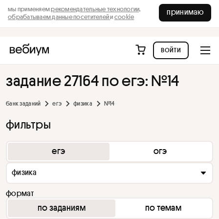
мы применяем
рекомендательные технологии,
принимаю
обрабатываем данные посетителей
и
cookie
войти
задание 27164 по егэ: №14
банк заданий
егэ
физика
№14
фильтры
егэ
огэ
физика
формат
по заданиям
по темам