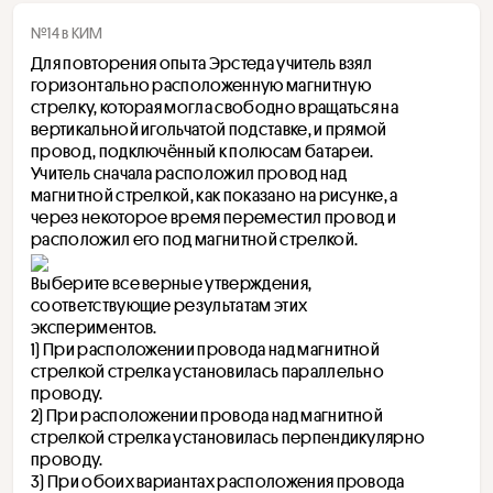
№14 в КИМ
Для повторения опыта Эрстеда учитель взял 
горизонтально расположенную магнитную 
стрелку, которая могла свободно вращаться на 
вертикальной игольчатой подставке, и прямой 
провод, подключённый к полюсам батареи. 
Учитель сначала расположил провод над 
магнитной стрелкой, как показано на рисунке, а 
через некоторое время переместил провод и 
расположил его под магнитной стрелкой.
Выберите все верные утверждения, 
соответствующие результатам этих 
экспериментов.
1) При расположении провода над магнитной 
стрелкой стрелка установилась параллельно 
проводу.
2) При расположении провода над магнитной 
стрелкой стрелка установилась перпендикулярно 
проводу.
3) При обоих вариантах расположения провода 