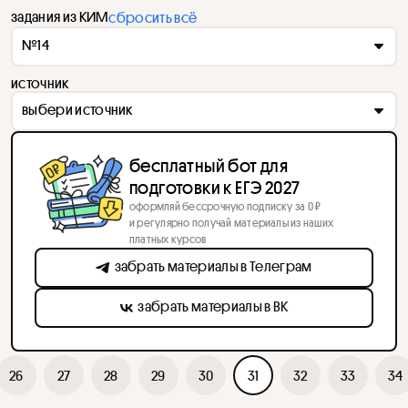
задания из КИМ
сбросить всё
№14
источник
выбери источник
бесплатный бот для
подготовки к ЕГЭ 2027
оформляй бессрочную подписку за 0 ₽
и регулярно получай материалы из наших
платных курсов
забрать материалы в Телеграм
забрать материалы в ВК
26
27
28
29
30
31
32
33
34