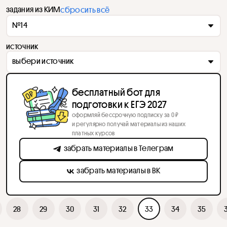
задания из КИМ
сбросить всё
№14
источник
выбери источник
бесплатный бот для
подготовки к ЕГЭ 2027
оформляй бессрочную подписку за 0 ₽
и регулярно получай материалы из наших
платных курсов
забрать материалы в Телеграм
забрать материалы в ВК
28
29
30
31
32
33
34
35