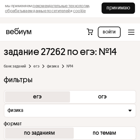
мы применяем
рекомендательные технологии,
принимаю
обрабатываем данные посетителей
и
cookie
войти
задание 27262 по егэ: №14
банк заданий
егэ
физика
№14
фильтры
егэ
огэ
физика
формат
по заданиям
по темам