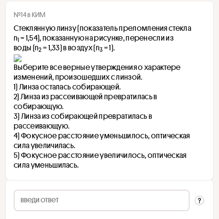
№14 в КИМ
Стеклянную линзу (показатель преломления стекла 
n
 = 1,54), показанную на рисунке, перенесли из 
1
воды (n
 = 1,33) в воздух (n
 = 1). 
2
3
Выберите все верные утверждения о характере 
изменений, произошедших с линзой.
1) Линза осталась собирающей.
2) Линза из рассеивающей превратилась в 
собирающую.
3) Линза из собирающей превратилась в 
рассеивающую.
4) Фокусное расстояние уменьшилось, оптическая 
сила увеличилась.
5) Фокусное расстояние увеличилось, оптическая 
сила уменьшилась.