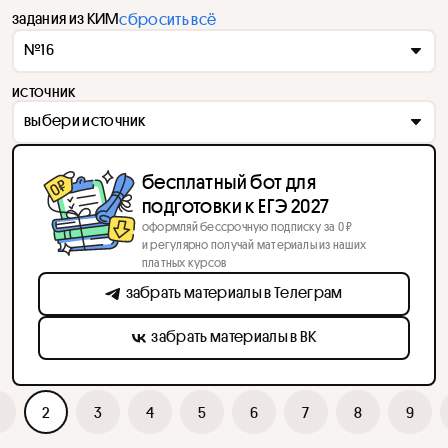
задания из КИМ
сбросить всё
№16
источник
выбери источник
бесплатный бот для
подготовки к ЕГЭ 2027
оформляй бессрочную подписку за 0 ₽
и регулярно получай материалы из наших
платных курсов
забрать материалы в Телеграм
забрать материалы в ВК
2
3
4
5
6
7
8
9