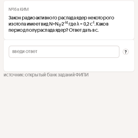
№16 в КИМ
Закон радиоактивного распада ядер некоторого 
-λt
-1
изотопа имеет вид N=N
·2
 где λ = 0,2 с
. Каков 
0
период полураспада ядер? Ответ дать в с.
источник: открытый банк заданий ФИПИ