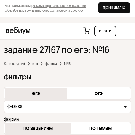
мы применяем
рекомендательные технологии,
принимаю
обрабатываем данные посетителей
и
cookie
войти
задание 27167 по егэ: №16
банк заданий
егэ
физика
№16
фильтры
егэ
огэ
физика
формат
по заданиям
по темам