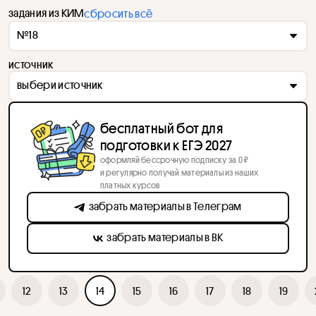
задания из КИМ
сбросить всё
№18
источник
выбери источник
бесплатный бот для
подготовки к ЕГЭ 2027
оформляй бессрочную подписку за 0 ₽
и регулярно получай материалы из наших
платных курсов
забрать материалы в Телеграм
забрать материалы в ВК
12
13
14
15
16
17
18
19