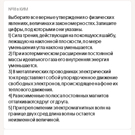
№18 в КИМ
Выберите все верные утверждения о физических 
явлениях, величинах и закономерностях. Запишите 
цифры, под которыми они указаны.
1) Сила трения, действующая на покоящуюся шайбу, 
лежащую на наклонной плоскости, по мере 
уменьшения угла наклона уменьшается. 
2) При изотермическом расширении постоянной 
массы идеального газа его внутренняя энергия 
уменьшается. 
3) В металлических проводниках электрический 
ток представляет собой упорядоченное движение 
свободных электронов, происходящее на фоне их 
теплового движения. 
4) Разноименные полюса постоянных магнитов 
отталкиваются друг от друга.
5) При преломлении электромагнитных волн на 
границе двух сред длина волны остается 
неизменной величиной.