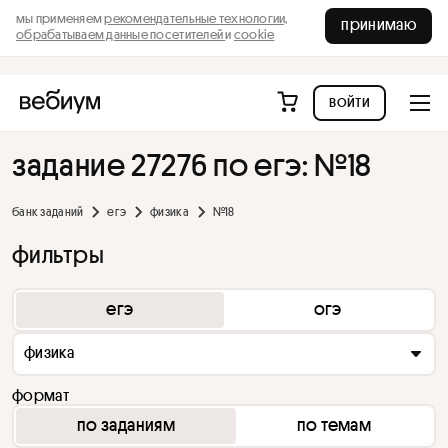
мы применяем
рекомендательные технологии,
принимаю
обрабатываем данные посетителей
и
cookie
войти
задание 27276 по егэ: №18
банк заданий
егэ
физика
№18
фильтры
егэ
огэ
физика
формат
по заданиям
по темам