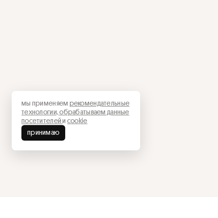
мы применяем
рекомендательные
технологии,
обрабатываем данные
посетителей
и
cookie
принимаю