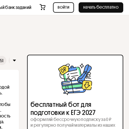
войти
начать бесплатно
ый банк заданий
51
52
одой 
. 
бесплатный бот для
чтобы 
 . 
подготовки к ЕГЭ 2027
ность 
оформляй бессрочную подписку за 0 ₽
. 
и регулярно получай материалы из наших
м.