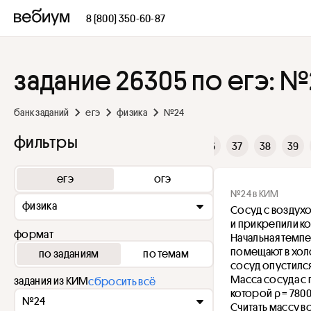
8 (800) 350-60-87
задание 26305 по егэ: №
банк заданий
егэ
физика
№24
фильтры
29
30
31
32
33
34
35
36
37
38
39
егэ
огэ
№24 в КИМ
физика
Сосуд с воздух
и прикрепили ко
формат
Начальная темпе
помещают в хол
по заданиям
по темам
сосуд опустился
Масса сосуда с п
задания из КИМ
сбросить всё
которой ρ = 7800
№24
Считать массу в