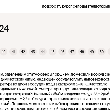
подобрать курс
преподаватели
открыт
24
40
41
42
43
44
45
46
47
48
49
50
ом, отделённым от атмосферы поршнем, поместили в сосуд с в
 дну кастрюли нитью, не дающей сосуду всплыть на поверхность
ратура воздуха в сосуде и воды в кастрюле t
 =18 °С. Кастрюлю 
1
одильник. Ниже какой температуры t
 должна охладиться вода, 
2
3
 на дно кастрюли? Начальный объём воздуха в сосуде V
 = 2 дм
1
оршнем m = 2,2 кг. Сосуд и поршень изготовлены из стали, плот
3
 кг/м
 . Поршень может скользить без трения со стенками сосуда
оздуха в сосуде намного меньшей, чем масса сосуда с поршне