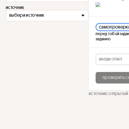
источник
выбери источник
самопроверк
перед тобой задан
заданию
проверить с
источник: открытый