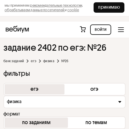
мы применяем
рекомендательные технологии,
принимаю
обрабатываем данные посетителей
и
cookie
войти
задание 2402 по егэ: №26
банк заданий
егэ
физика
№26
фильтры
егэ
огэ
физика
формат
по заданиям
по темам