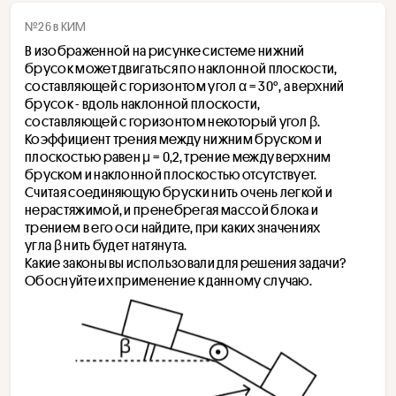
№26 в КИМ
В изображенной на рисунке системе нижний 
брусок может двигаться по наклонной плоскости, 
составляющей с горизонтом угол α = 30°, а верхний 
брусок - вдоль наклонной плоскости, 
составляющей с горизонтом некоторый угол β. 
Коэффициент трения между нижним бруском и 
плоскостью равен μ = 0,2, трение между верхним 
бруском и наклонной плоскостью отсутствует. 
Считая соединяющую бруски нить очень легкой и 
нерастяжимой, и пренебрегая массой блока и 
трением в его оси найдите, при каких значениях 
угла β нить будет натянута. 
Какие законы вы использовали для решения задачи? 
Обоснуйте их применение к данному случаю.