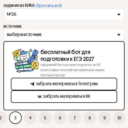
задания из КИМ
сбросить всё
№26
источник
выбери источник
бесплатный бот для
подготовки к ЕГЭ 2027
оформляй бессрочную подписку за 0 ₽
и регулярно получай материалы из наших
платных курсов
забрать материалы в Телеграм
забрать материалы в ВК
2
3
4
5
6
7
8
9
10