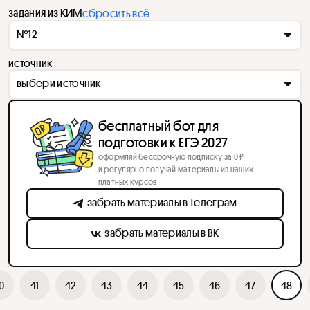
задания из КИМ
сбросить всё
№12
источник
выбери источник
бесплатный бот для
подготовки к ЕГЭ 2027
оформляй бессрочную подписку за 0 ₽
и регулярно получай материалы из наших
платных курсов
забрать материалы в Телеграм
забрать материалы в ВК
0
41
42
43
44
45
46
47
48