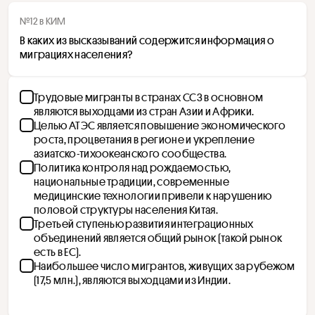
№12 в КИМ
В каких из высказываний содержится информация о 
миграциях населения? 
Трудовые мигранты в странах ССЗ в основном
являются выходцами из стран Азии и Африки.
Целью АТЭС является повышение экономического
роста, процветания в регионе и укрепление
азиатско-тихоокеанского сообщества.
Политика контроля над рождаемостью,
национальные традиции, современные
медицинские технологии привели к нарушению
половой структуры населения Китая.
Третьей ступенью развития интеграционных
объединений является общий рынок (такой рынок
есть в ЕС).
Наибольшее число мигрантов, живущих за рубежом
(17,5 млн.), являются выходцами из Индии.