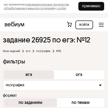
мы применяем
рекомендательные технологии,
принимаю
обрабатываем данные посетителей
и
cookie
войти
задание 26925 по егэ: №12
банк заданий
егэ
география
№12
фильтры
егэ
огэ
география
формат
по заданиям
по темам