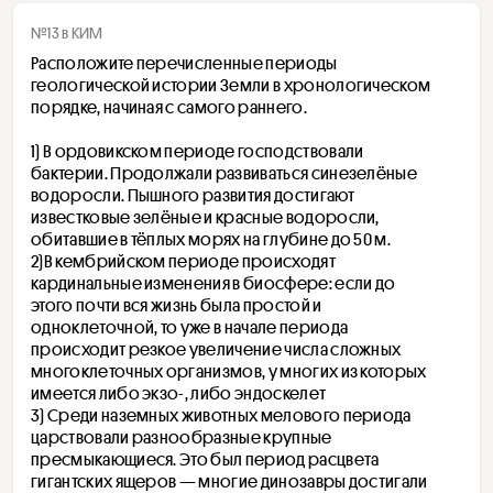
№13 в КИМ
Расположите перечисленные периоды 
геологической истории Земли в хронологическом 
порядке, начиная с самого раннего.
1) В ордовикском периоде господствовали 
бактерии. Продолжали развиваться синезелёные 
водоросли. Пышного развития достигают 
известковые зелёные и красные водоросли, 
обитавшие в тёплых морях на глубине до 50 м.
2)В кембрийском периоде происходят 
кардинальные изменения в биосфере: если до 
этого почти вся жизнь была простой и 
одноклеточной, то уже в начале периода 
происходит резкое увеличение числа сложных 
многоклеточных организмов, у многих из которых 
имеется либо экзо-, либо эндоскелет
3) Среди наземных животных мелового периода 
царствовали разнообразные крупные 
пресмыкающиеся. Это был период расцвета 
гигантских ящеров — многие динозавры достигали 