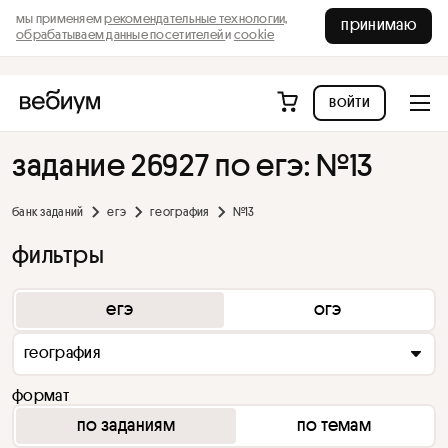
мы применяем
рекомендательные технологии,
принимаю
обрабатываем данные посетителей
и
cookie
войти
задание 26927 по егэ: №13
банк заданий
егэ
география
№13
фильтры
егэ
огэ
география
формат
по заданиям
по темам