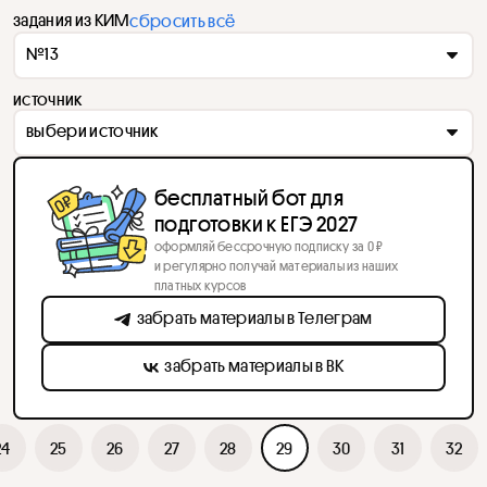
задания из КИМ
сбросить всё
№13
источник
выбери источник
бесплатный бот для
подготовки к ЕГЭ 2027
оформляй бессрочную подписку за 0 ₽
и регулярно получай материалы из наших
платных курсов
забрать материалы в Телеграм
забрать материалы в ВК
24
25
26
27
28
29
30
31
32