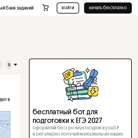
войти
начать бесплатно
ый банк заданий
16
17
18
19
20
21
22
23
24
25
26
ет в 
бесплатный бот для
подготовки к ЕГЭ 2027
оформляй бессрочную подписку за 0 ₽
и регулярно получай материалы из наших