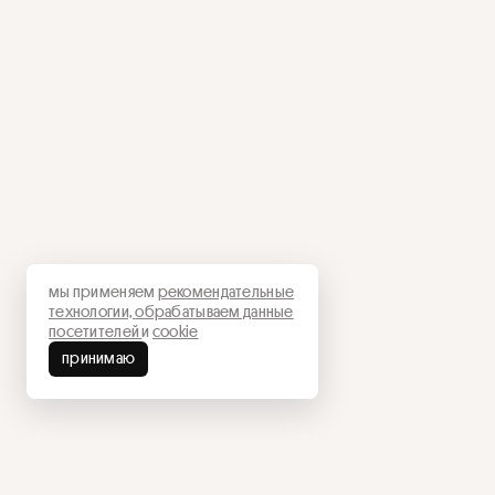
мы применяем
рекомендательные
технологии,
обрабатываем данные
посетителей
и
cookie
принимаю