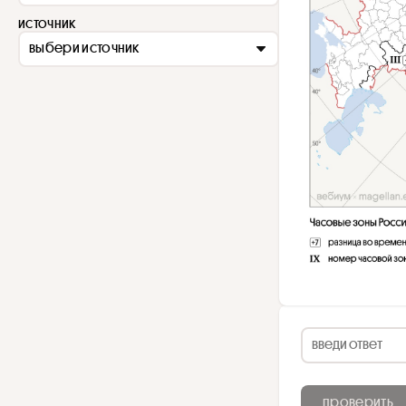
источник
выбери источник
проверить