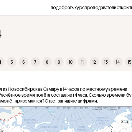
подобрать курс
преподаватели
открыт
4
4
5
6
7
8
9
10
11
12
13
14
15
 из Новосибирска в Самару в 14 часов по местному времени 
асчётное время полёта составляет 4 часа. Сколько времени буд
самолёт приземлится? Ответ запишите цифрами.