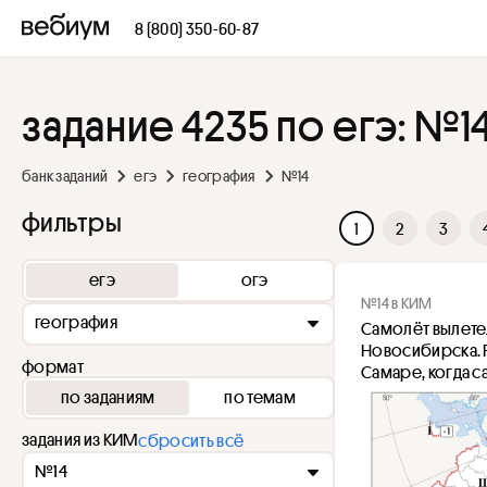
8 (800) 350-60-87
задание 4235 по егэ: №1
банк заданий
егэ
география
№14
фильтры
1
2
3
егэ
огэ
№14 в КИМ
география
Самолёт вылетел
Новосибирска. Р
формат
Самаре, когда 
по заданиям
по темам
задания из КИМ
сбросить всё
№14