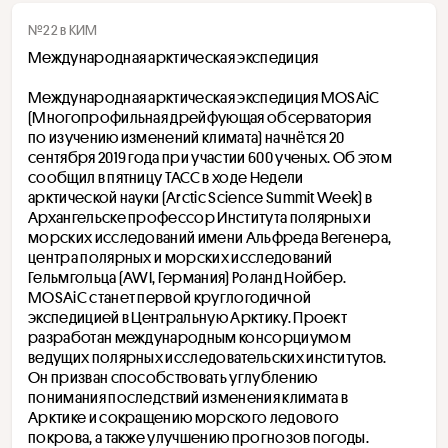
№22 в КИМ
Международная арктическая экспедиция
Международная арктическая экспедиция MOSAiC 
(Многопрофильная дрейфующая обсерватория 
по изучению изменений климата) начнётся 20 
сентября 2019 года при участии 600 ученых. Об этом 
сообщил в пятницу ТАСС в ходе Недели 
арктической науки (Arctic Science Summit Week) в 
Архангельске профессор Института полярных и 
морских исследований имени Альфреда Вегенера, 
центра полярных и морских исследований 
Гельмгольца (AWI, Германия) Роланд Нойбер.
MOSAiC станет первой круглогодичной 
экспедицией в Центральную Арктику. Проект 
разработан международным консорциумом 
ведущих полярных исследовательских институтов. 
Он призван способствовать углублению 
понимания последствий изменения климата в 
Арктике и сокращению морского ледового 
покрова, а также улучшению прогнозов погоды. 