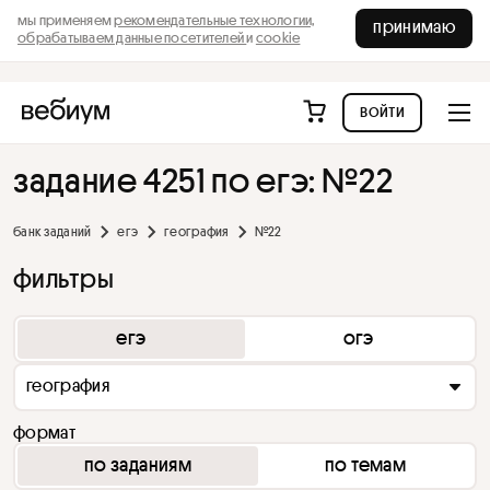
мы применяем
рекомендательные технологии,
принимаю
обрабатываем данные посетителей
и
cookie
войти
задание 4251 по егэ: №22
банк заданий
егэ
география
№22
фильтры
егэ
огэ
география
формат
по заданиям
по темам