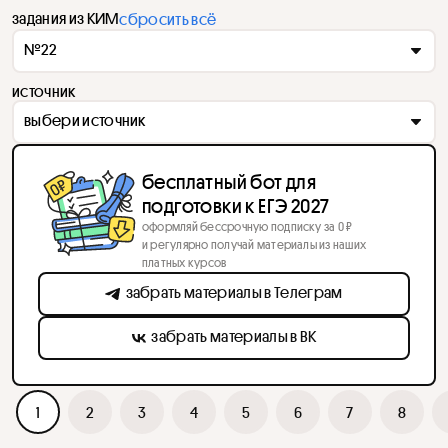
задания из КИМ
сбросить всё
№22
источник
выбери источник
бесплатный бот для
подготовки к ЕГЭ 2027
оформляй бессрочную подписку за 0 ₽
и регулярно получай материалы из наших
платных курсов
забрать материалы в Телеграм
забрать материалы в ВК
1
2
3
4
5
6
7
8