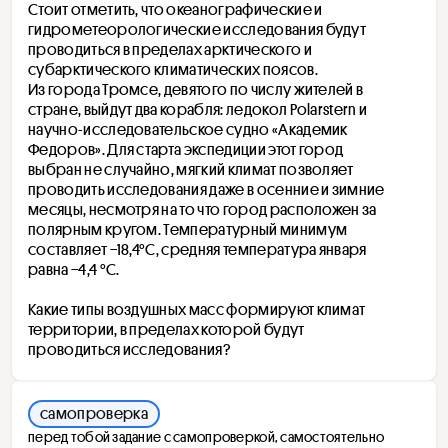
Стоит отметить, что океанографические и 
гидрометеорологические исследования будут 
проводиться в пределах арктического и 
субарктического климатических поясов.
Из города Тромсе, девятого по числу жителей в 
стране, выйдут два корабля: ледокол Polarstern и 
научно-исследовательское судно «Академик 
Федоров». Для старта экспедиции этот город 
выбран не случайно, мягкий климат позволяет 
проводить исследования даже в осенние и зимние 
месяцы, несмотря на то что город расположен за 
полярным кругом. Температурный минимум 
составляет −18,4°C, средняя температура января 
равна −4,4 °C.
Какие типы воздушных масс формируют климат 
территории, в пределах которой будут 
проводиться исследования?
самопроверка
перед тобой задание с самопроверкой, самостоятельно