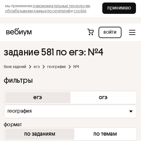
мы применяем
рекомендательные технологии,
принимаю
обрабатываем данные посетителей
и
cookie
войти
задание 581 по егэ: №4
банк заданий
егэ
география
№4
фильтры
егэ
огэ
география
формат
по заданиям
по темам