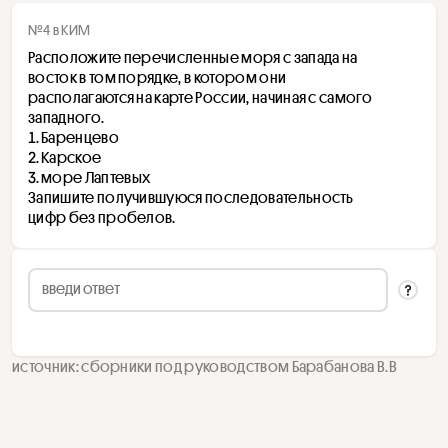
№4 в КИМ
Расположите перечисленные моря с запада на 
восток в том порядке, в котором они 
располагаются на карте России, начиная с самого 
западного.
Баренцево
Карское
море Лаптевых
Запишите получившуюся последовательность 
цифр без пробелов.
источник: сборники под руководством Барабанова В.В