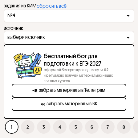
задания из КИМ
сбросить всё
№4
источник
выбери источник
бесплатный бот для
подготовки к ЕГЭ 2027
оформляй бессрочную подписку за 0 ₽
и регулярно получай материалы из наших
платных курсов
забрать материалы в Телеграм
забрать материалы в ВК
1
2
3
4
5
6
7
8