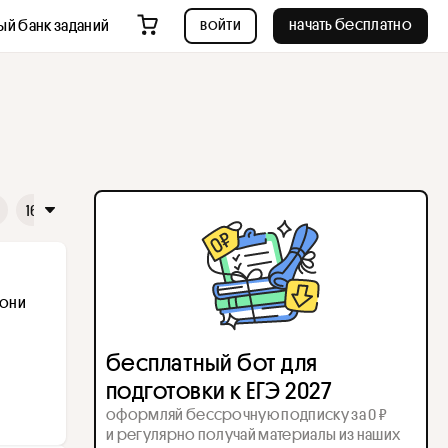
войти
начать бесплатно
ый банк заданий
16
17
18
19
20
21
22
23
24
25
26
они 
бесплатный бот для
подготовки к ЕГЭ 2027
оформляй бессрочную подписку за 0 ₽
и регулярно получай материалы из наших