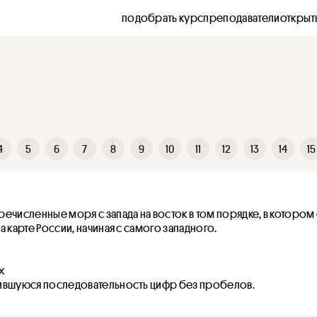
подобрать курс
преподаватели
открыт
4
5
6
7
8
9
10
11
12
13
14
15
ечисленные моря с запада на восток в том порядке, в котором 
а карте России, начиная с самого западного.
х
ившуюся последовательность цифр без пробелов.