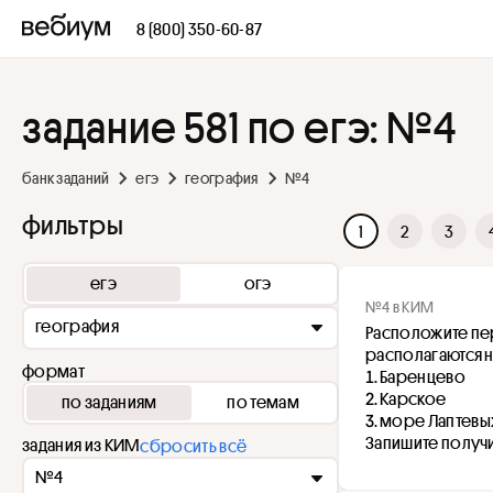
8 (800) 350-60-87
задание 581 по егэ: №4
банк заданий
егэ
география
№4
фильтры
1
2
3
егэ
огэ
№4 в КИМ
география
Расположите пер
располагаются н
формат
Баренцево
Карское
по заданиям
по темам
море Лаптевы
Запишите получ
задания из КИМ
сбросить всё
№4