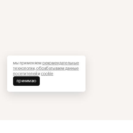
мы применяем
рекомендательные
технологии,
обрабатываем данные
посетителей
и
cookie
принимаю