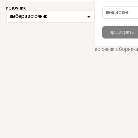
источник
выбери источник
проверить
источник: сборники