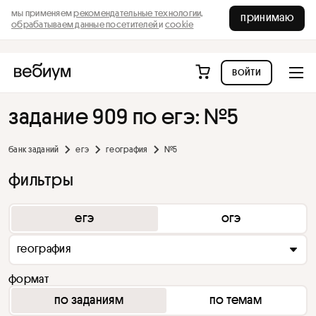
мы применяем
рекомендательные технологии,
принимаю
обрабатываем данные посетителей
и
cookie
войти
задание 909 по егэ: №5
банк заданий
егэ
география
№5
фильтры
егэ
огэ
география
формат
по заданиям
по темам