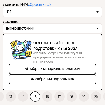
задания из КИМ
сбросить всё
№5
источник
выбери источник
бесплатный бот для
подготовки к ЕГЭ 2027
оформляй бессрочную подписку за 0 ₽
и регулярно получай материалы из наших
платных курсов
забрать материалы в Телеграм
забрать материалы в ВК
13
14
15
16
17
18
19
20