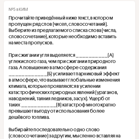
№5 в КИМ
Прочитайте приведённый ниже текст, в котором 
пропущен ряд слов (чисел, словосочетаний). 
Выберите из предлагаемого списка слова (числа, 
словосочетание), которые необходимо вставить 
на места пропусков.
При сжигании угля выделяется __________(А) 
углекислого газа, чем при сжигании природного 
газа. А повышение в атмосфере содержания 
____________(Б) усиливает парниковый эффект 
в атмосфере, что вызывает глобальные изменения 
климата, которые проявляются в усилении 
катастрофических природных явлений (ураганов, 
наводнений, таяния ледников, засух). Ущерб от 
таких ___________(В) катастроф многократно 
превышает выгоду от использования более 
дешёвого топлива. 
Выбирайте последовательно одно слово 
(словосочетание) за другим, мысленно вставляя на 