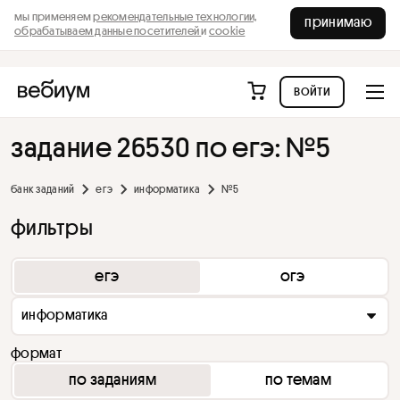
мы применяем
рекомендательные технологии,
принимаю
обрабатываем данные посетителей
и
cookie
войти
задание 26530 по егэ: №5
банк заданий
егэ
информатика
№5
фильтры
егэ
огэ
информатика
формат
по заданиям
по темам