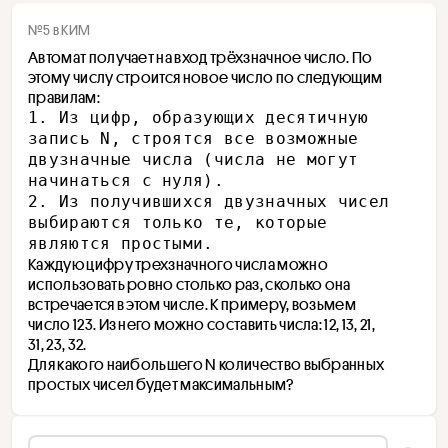
№5 в КИМ
Автомат получает на вход трёхзначное число. По 
этому числу строится новое число по следующим 
правилам:
1. Из цифр, образующих десятичную 
запись N, строятся все возможные 
двузначные числа (числа не могут 
начинаться с нуля).
2. Из получившихся двузначных чисел 
выбираются только те, которые 
являются простыми.
Каждую цифру трехзначного числа можно 
использовать ровно столько раз, сколько она 
встречается в этом числе. К примеру, возьмем 
число 123. Из него можно составить числа: 12, 13, 21, 
31, 23, 32.
Для какого наибольшего N количество выбранных 
простых чисел будет максимальным?