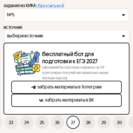
задания из КИМ
сбросить всё
№5
источник
выбери источник
бесплатный бот для
подготовки к ЕГЭ 2027
оформляй бессрочную подписку за 0 ₽
и регулярно получай материалы из наших
платных курсов
забрать материалы в Телеграм
забрать материалы в ВК
23
24
25
26
27
28
29
30