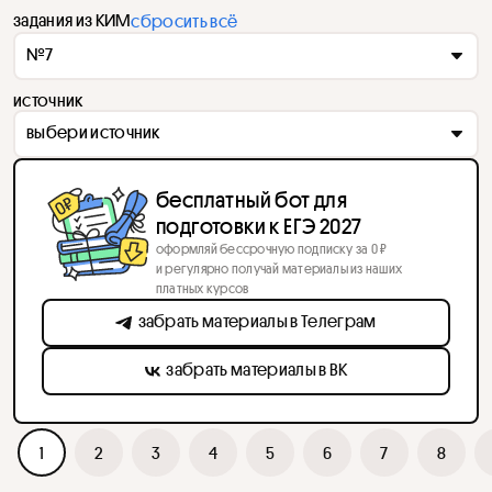
задания из КИМ
сбросить всё
№7
источник
выбери источник
бесплатный бот для
подготовки к ЕГЭ 2027
оформляй бессрочную подписку за 0 ₽
и регулярно получай материалы из наших
платных курсов
забрать материалы в Телеграм
забрать материалы в ВК
1
2
3
4
5
6
7
8