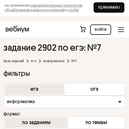
мы применяем
рекомендательные технологии,
принимаю
обрабатываем данные посетителей
и
cookie
войти
задание 2902 по егэ: №7
банк заданий
егэ
информатика
№7
фильтры
егэ
огэ
информатика
формат
по заданиям
по темам