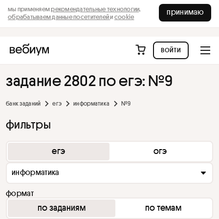
мы применяем
рекомендательные технологии,
принимаю
обрабатываем данные посетителей
и
cookie
войти
задание 2802 по егэ: №9
банк заданий
егэ
информатика
№9
фильтры
егэ
огэ
информатика
формат
по заданиям
по темам