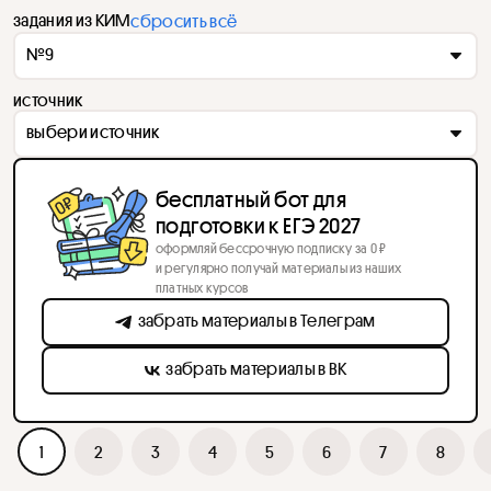
задания из КИМ
сбросить всё
№9
источник
выбери источник
бесплатный бот для
подготовки к ЕГЭ 2027
оформляй бессрочную подписку за 0 ₽
и регулярно получай материалы из наших
платных курсов
забрать материалы в Телеграм
забрать материалы в ВК
1
2
3
4
5
6
7
8