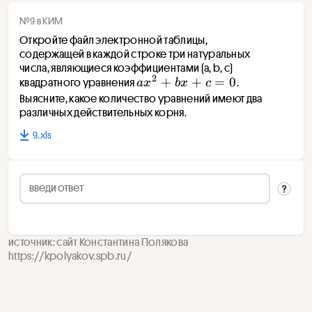
№9 в КИМ
Откройте файл электронной таблицы, 
содержащей в каждой строке три натуральных 
числа, являющиеся коэффициентами (a, b, c) 
2
+
+
=
0
квадратного уравнения 
. 
a
x
b
x
c
a
Выясните, какое количество уравнений имеют два 
различных действительных корня.
x
^
9.xls
2
+
b
x
+
c
=
источник: сайт Константина Полякова
https://kpolyakov.spb.ru/
0