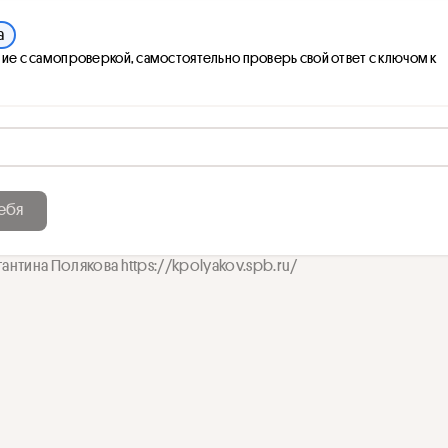
а
ие с самопроверкой, самостоятельно проверь свой ответ с ключом к
ебя
тантина Полякова https://kpolyakov.spb.ru/