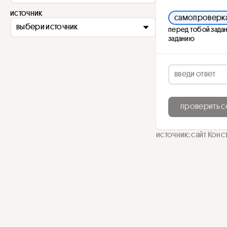
источник
самопроверк
выбери источник
перед тобой задан
заданию
проверить с
источник: сайт Конс