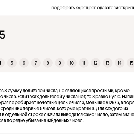
подобрать курс
преподаватели
открыт
5
4
5
6
7
8
9
10
11
12
13
14
15
з S сумму делителей числа, не являющихся простыми, кроме 
 числа. Если таких делителей у числа нет, то S равно нулю. Напи
рая перебирает нечетные целые числа, меньшие 912673, в поря
 среди них первые 5 чисел, которые кратны S. Для каждого из 
 в отдельной строке сначала выводится само число, затем значен
я в порядке убывания найденных чисел.