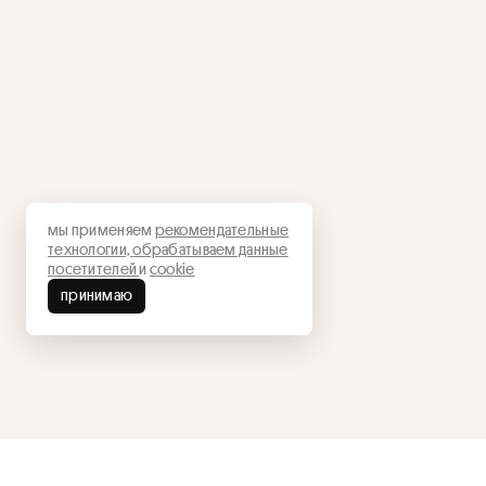
мы применяем
рекомендательные
технологии,
обрабатываем данные
посетителей
и
cookie
принимаю