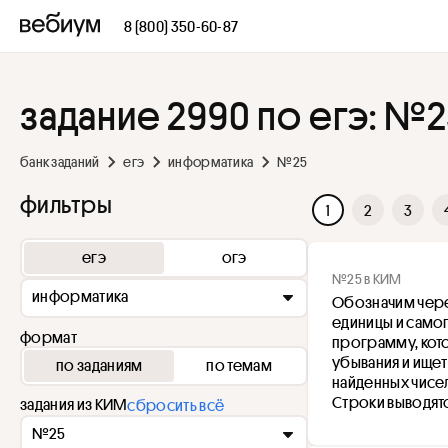
8 (800) 350-60-87
задание 2990 по егэ: №2
банк заданий
егэ
информатика
№25
фильтры
1
2
3
егэ
огэ
№25 в КИМ
информатика
Обозначим чере
единицы и самого
формат
программу, кото
убывания и ищет
по заданиям
по темам
найденных чисел
Строки выводятс
задания из КИМ
сбросить всё
№25