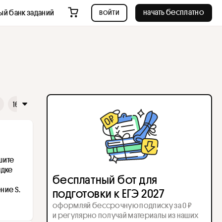
войти
начать бесплатно
ый банк заданий
16
17
18
19
20
21
22
23
24
25
26
шите 
дке 
бесплатный бот для
ие S. 
подготовки к ЕГЭ 2027
оформляй бессрочную подписку за 0 ₽
и регулярно получай материалы из наших