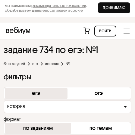
мы применяем
рекомендательные технологии,
принимаю
обрабатываем данные посетителей
и
cookie
войти
задание 734 по егэ: №1
банк заданий
егэ
история
№1
фильтры
егэ
огэ
история
формат
по заданиям
по темам