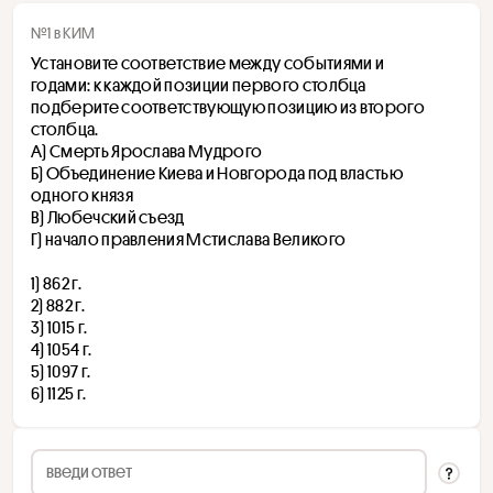
№1 в КИМ
Установите соответствие между событиями и 
годами: к каждой позиции первого столбца 
подберите соответствующую позицию из второго 
столбца.
А) Смерть Ярослава Мудрого
Б) Объединение Киева и Новгорода под властью 
одного князя
В) Любечский съезд
Г) начало правления Мстислава Великого
1) 862 г.
2) 882 г.
3) 1015 г.
4) 1054 г.
5) 1097 г.
6) 1125 г.