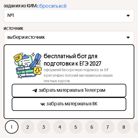
задания из КИМ
сбросить всё
№1
источник
выбери источник
бесплатный бот для
подготовки к ЕГЭ 2027
оформляй бессрочную подписку за 0 ₽
и регулярно получай материалы из наших
платных курсов
забрать материалы в Телеграм
забрать материалы в ВК
1
2
3
4
5
6
7
8