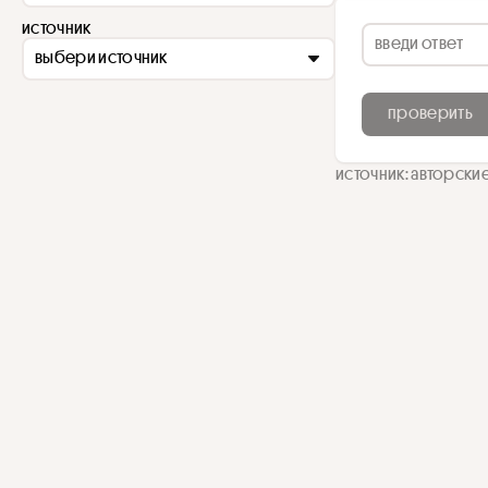
источник
выбери источник
проверить
источник: авторски