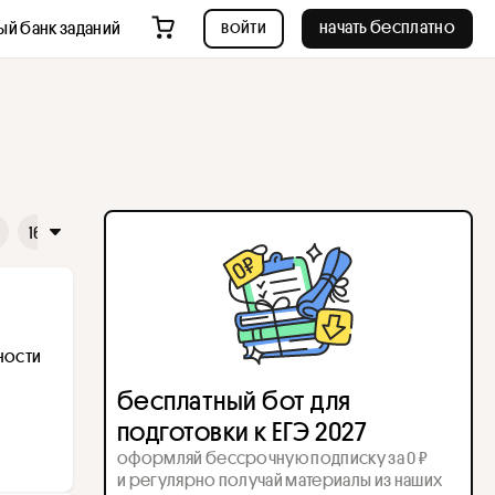
войти
начать бесплатно
ый банк заданий
16
17
18
19
20
21
22
23
24
25
26
ости 
бесплатный бот для
подготовки к ЕГЭ 2027
оформляй бессрочную подписку за 0 ₽
и регулярно получай материалы из наших