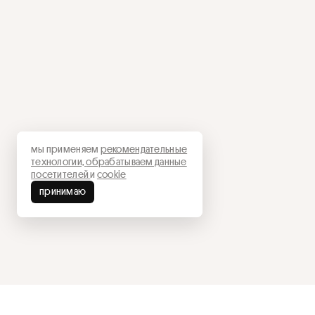
мы применяем
рекомендательные
технологии,
обрабатываем данные
посетителей
и
cookie
принимаю