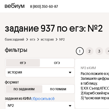
8 (800) 350-60-87
задание 937 по егэ: №2
банк заданий
егэ
история
№2
фильтры
1
2
3
егэ
огэ
№2 в КИМ
история
Расположите в 
Запишите цифры
формат
в таблицу.
1) XX Съезд КПС
по заданиям
по темам
2) Карибский кр
3) “шоковая тера
задания из КИМ
сбросить всё
№2