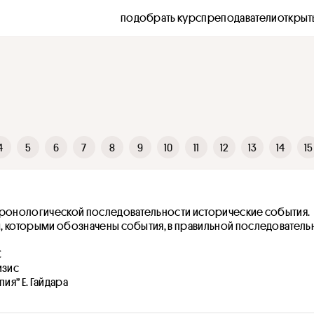
подобрать курс
преподаватели
открыт
4
5
6
7
8
9
10
11
12
13
14
15
хронологической последовательности исторические события. 
, которыми обозначены события, в правильной последовательн
С
изис
пия” Е. Гайдара