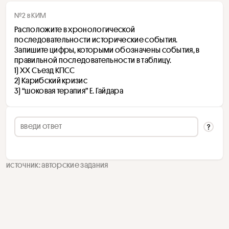
№2 в КИМ
Расположите в хронологической 
последовательности исторические события. 
Запишите цифры, которыми обозначены события, в 
правильной последовательности в таблицу.
1) XX Съезд КПСС
2) Карибский кризис
3) “шоковая терапия” Е. Гайдара
источник: авторские задания