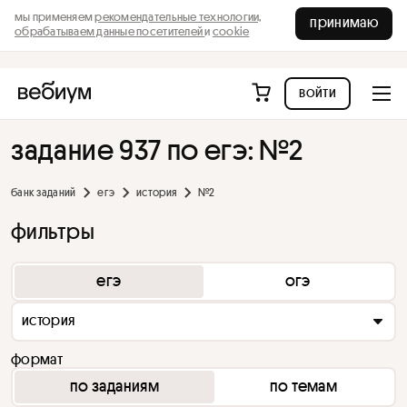
мы применяем
рекомендательные технологии,
принимаю
обрабатываем данные посетителей
и
cookie
войти
задание 937 по егэ: №2
банк заданий
егэ
история
№2
фильтры
егэ
огэ
история
формат
по заданиям
по темам