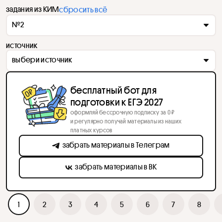
задания из КИМ
сбросить всё
№2
источник
выбери источник
бесплатный бот для
подготовки к ЕГЭ 2027
оформляй бессрочную подписку за 0 ₽
и регулярно получай материалы из наших
платных курсов
забрать материалы в Телеграм
забрать материалы в ВК
1
2
3
4
5
6
7
8