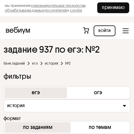
мы применяем
рекомендательные технологии,
принимаю
обрабатываем данные посетителей
и
cookie
войти
задание 937 по егэ: №2
банк заданий
егэ
история
№2
фильтры
егэ
огэ
история
формат
по заданиям
по темам