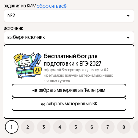
задания из КИМ
сбросить всё
№2
источник
выбери источник
бесплатный бот для
подготовки к ЕГЭ 2027
оформляй бессрочную подписку за 0 ₽
и регулярно получай материалы из наших
платных курсов
забрать материалы в Телеграм
забрать материалы в ВК
1
2
3
4
5
6
7
8