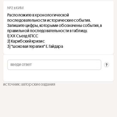
№2 в КИМ
Расположите в хронологической 
последовательности исторические события. 
Запишите цифры, которыми обозначены события, в 
правильной последовательности в таблицу.
1) XX Съезд КПСС
2) Карибский кризис
3) “шоковая терапия” Е. Гайдара
источник: авторские задания