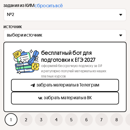
задания из КИМ
сбросить всё
№2
источник
выбери источник
бесплатный бот для
подготовки к ЕГЭ 2027
оформляй бессрочную подписку за 0 ₽
и регулярно получай материалы из наших
платных курсов
забрать материалы в Телеграм
забрать материалы в ВК
1
2
3
4
5
6
7
8