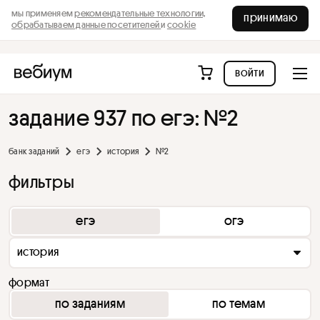
мы применяем
рекомендательные технологии,
принимаю
обрабатываем данные посетителей
и
cookie
войти
задание 937 по егэ: №2
банк заданий
егэ
история
№2
фильтры
егэ
огэ
история
формат
по заданиям
по темам