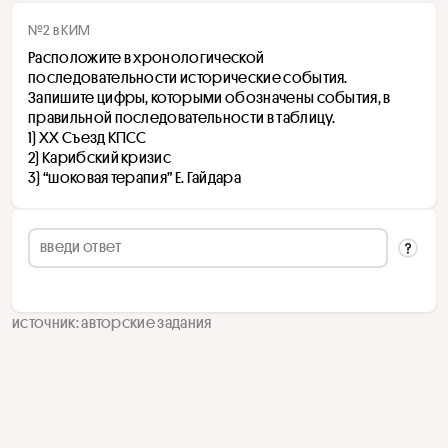
№2 в КИМ
Расположите в хронологической 
последовательности исторические события. 
Запишите цифры, которыми обозначены события, в 
правильной последовательности в таблицу.
1) XX Съезд КПСС
2) Карибский кризис
3) “шоковая терапия” Е. Гайдара
источник: авторские задания