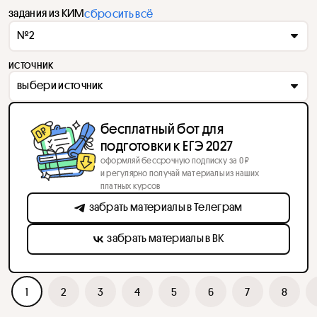
задания из КИМ
сбросить всё
№2
источник
выбери источник
бесплатный бот для
подготовки к ЕГЭ 2027
оформляй бессрочную подписку за 0 ₽
и регулярно получай материалы из наших
платных курсов
забрать материалы в Телеграм
забрать материалы в ВК
1
2
3
4
5
6
7
8