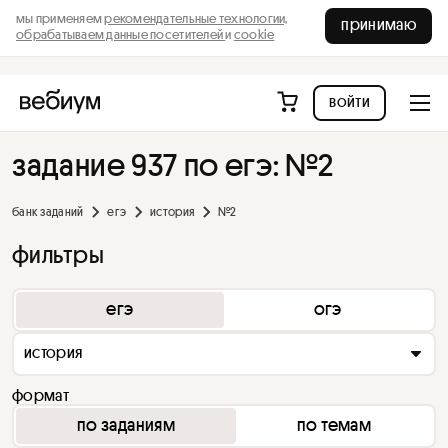
мы применяем
рекомендательные технологии,
принимаю
обрабатываем данные посетителей
и
cookie
войти
задание 937 по егэ: №2
банк заданий
егэ
история
№2
фильтры
егэ
огэ
история
формат
по заданиям
по темам