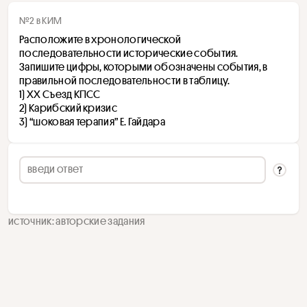
№2 в КИМ
Расположите в хронологической 
последовательности исторические события. 
Запишите цифры, которыми обозначены события, в 
правильной последовательности в таблицу.
1) XX Съезд КПСС
2) Карибский кризис
3) “шоковая терапия” Е. Гайдара
источник: авторские задания