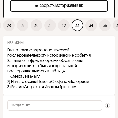
забрать материалы в ВК
28
29
30
31
32
33
34
35
№2 в КИМ
Расположите в хронологической 
последовательности исторические события. 
Запишите цифры, которыми обозначены 
исторические события, в правильной 
последовательности в таблицу.
1) Смерть Ивана IV
2) Начало осады Пскова Стефаном Баторием
3) Взятие Астрахани Иваном Грозным