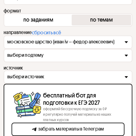
формат
по заданиям
по темам
направление
сбросить всё
московское царство (иван iv – федор алексеевич)
выбери подтему
источник
выбери источник
бесплатный бот для
подготовки к ЕГЭ 2027
оформляй бессрочную подписку за 0 ₽
и регулярно получай материалы из наших
платных курсов
забрать материалы в Телеграм