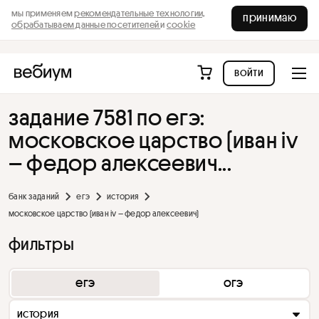
мы применяем
рекомендательные технологии,
принимаю
обрабатываем данные посетителей
и
cookie
войти
задание 7581 по егэ:
московское царство (иван iv
– федор алексеевич...
банк заданий
егэ
история
московское царство (иван iv – федор алексеевич)
фильтры
егэ
огэ
история