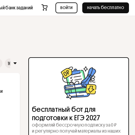
войти
начать бесплатно
ый банк заданий
16
17
18
19
20
21
22
23
24
25
26
и 
бесплатный бот для
подготовки к ЕГЭ 2027
оформляй бессрочную подписку за 0 ₽
и регулярно получай материалы из наших