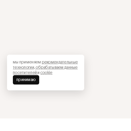
мы применяем
рекомендательные
технологии,
обрабатываем данные
посетителей
и
cookie
принимаю