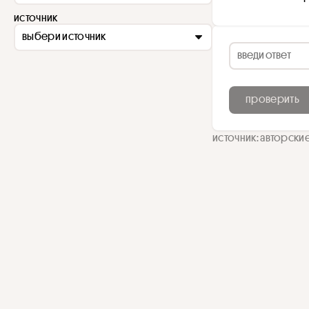
источник
выбери источник
проверить
источник: авторски