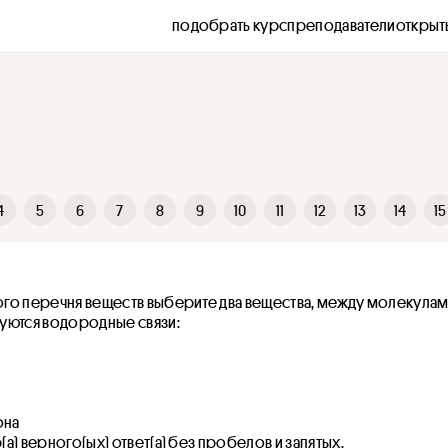
подобрать курс
преподаватели
открыт
4
5
6
7
8
9
10
11
12
13
14
15
го перечня веществ выберите два вещества, между молекулам
уются водородные связи:
она
а) верного(ых) ответ(а) без пробелов и запятых.