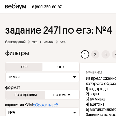
8 (800) 350-60-87
задание 2471 по егэ: №4
банк заданий
егэ
химия
№4
фильтры
1
2
3
егэ
огэ
№4 в КИМ
химия
Из предложенно
которого образ
формат
1) водорода
2) воды
по заданиям
по темам
3) аммиака
4) ацетона
задания из КИМ
сбросить всё
5) метилэтилкет
№4
Запишите номер(