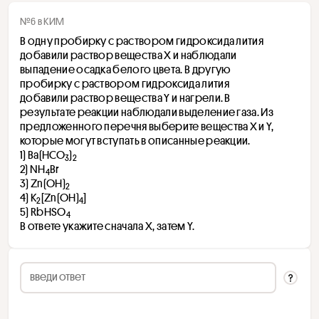
№6 в КИМ
В одну пробирку с раствором гидроксида лития 
добавили раствор вещества X и наблюдали 
выпадение осадка белого цвета. В другую 
пробирку с раствором гидроксида лития 
добавили раствор вещества Y и нагрели. В 
результате реакции наблюдали выделение газа. Из 
предложенного перечня выберите вещества X и Y, 
которые могут вступать в описанные реакции. 
1) Ba(HCO
)
3
2
2) NH
Br 
4
3) Zn(OH)
2
4) K
[Zn(OH)
]
2
4
5) RbHSO
4
В ответе укажите сначала X, затем Y.