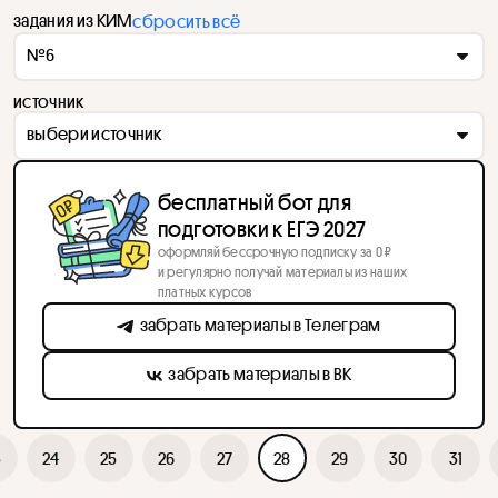
задания из КИМ
сбросить всё
№6
источник
выбери источник
бесплатный бот для
подготовки к ЕГЭ 2027
оформляй бессрочную подписку за 0 ₽
и регулярно получай материалы из наших
платных курсов
забрать материалы в Телеграм
забрать материалы в ВК
3
24
25
26
27
28
29
30
31