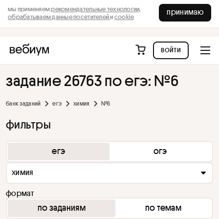
мы применяем
рекомендательные технологии,
принимаю
обрабатываем данные посетителей
и
cookie
войти
задание 26763 по егэ: №6
банк заданий
егэ
химия
№6
фильтры
егэ
огэ
химия
формат
по заданиям
по темам