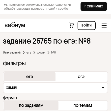
мы применяем
рекомендательные технологии,
принимаю
обрабатываем данные посетителей
и
cookie
войти
задание 26765 по егэ: №8
банк заданий
егэ
химия
№8
фильтры
егэ
огэ
химия
формат
по заданиям
по темам