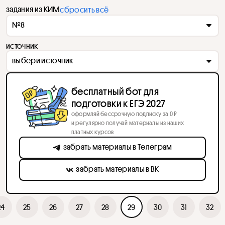
задания из КИМ
сбросить всё
№8
источник
выбери источник
бесплатный бот для
подготовки к ЕГЭ 2027
оформляй бессрочную подписку за 0 ₽
и регулярно получай материалы из наших
платных курсов
забрать материалы в Телеграм
забрать материалы в ВК
24
25
26
27
28
29
30
31
32