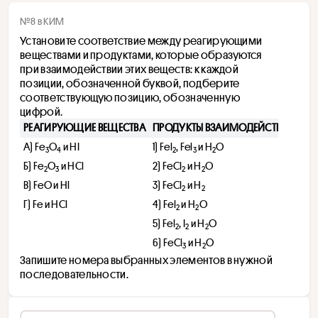
№8 в КИМ
Установите соответствие между реагирующими 
веществами и продуктами, которые образуются 
при взаимодействии этих веществ: к каждой 
позиции, обозначенной буквой, подберите 
соответствующую позицию, обозначенную 
цифрой. 
РЕАГИРУЮЩИЕ ВЕЩЕСТВА
ПРОДУКТЫ ВЗАИМОДЕЙСТВИЯ
А) Fe
O
 и HI
1) Fel
, Fel
 и H
O 
3
4
2
3
2
Б) Fe
O
 и HCl 
2) FeСl
 и H
O 
2
3
2
2
В) FeO и Hl 
3) FeCl
 и H
2
2
Г) Fe и HCl
4) Fel
 и H
O 
2
2
5) Fel
, I
 и H
O
2
2
2
6) FeCl
 и H
O
3
2
Запишите номера выбранных элементов в нужной 
последовательности.